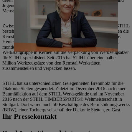
deren Familien, jungen Menschen mit Förderbedarf, Kindern und
Jugendlichen, älteren und pflegebedürftigen Menschen und
Menschen mit psychischer Behinderung.
Zwischen den Remstal Werkstätten der Diakonie Stetten und STIHL
besteht bereits seit 1996 eine Kooperation. Anfangs übernahmen die
Remstal Werkstätten kleine Montage- und Demontagevorgänge.
Heute werden unterschiedliche Produkte für STIHL lagerfähig
montiert und verpackt. So hat sich beispielsweise eine
Werkstattgruppe in Kernen auf die Verpackung von Werkzeugsätzen
für STIHL spezialisiert. Seit 2015 hat STIHL über eine halbe
Million Werkzeugsätze von den Remstal Werkstätten
zusammenstellen und verpacken lassen.
STIHL hat zu unterschiedlichen Gelegenheiten Brennholz für die
Diakonie Stetten gespendet. Zuletzt im Dezember 2016 nach einer
Baumfällaktion auf dem STIHL Werksgelände und im November
2016 nach der STIHL TIMBERSPORTS® Weltmeisterschaft in
Stuttgart. Dort waren auch 50 Beschäftigte des Berufsbildungswerks
(BBW), einer Tochtergesellschaft der Diakonie Stetten, zu Gast.
Ihr Pressekontakt