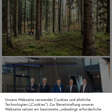
Unternehmensführung und Organisation
Informationen für Lieferanten
Produkte
Kontakt
Karriere
Unsere Webseite verwendet Cookies und ähnliche
Hinweisgebersystem
Technologien („Cookies“). Zur Bereitstellung unserer
Webseite setzen wir bestimmte „unbedingt erforderliche