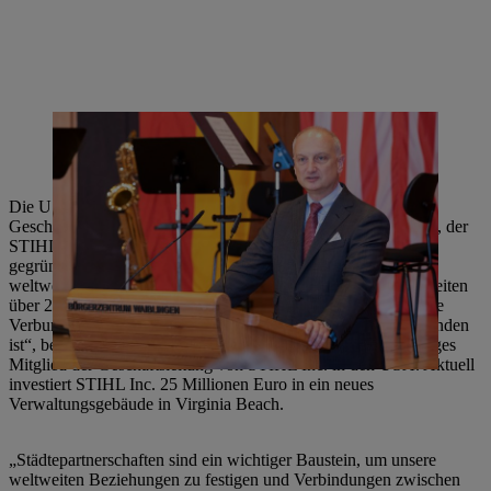
Dr. Nikolas Stihl, Vorsitzender des STIHL Beirats und Aufsichtsrats
begrüßte die Städtepartnerschaft zwischen Waiblingen und Virginia
Beach.
Die USA sind der wichtigste Markt für STIHL. Erste
Geschäftsbeziehungen bestehen bereits seit den 1930er Jahren, der
STIHL Produktionsstandort in Virginia Beach wurde 1974
gegründet. „Wir erzielen in den USA etwa 30 Prozent unseres
weltweiten Umsatzes. In unserem Werk in Virginia Beach arbeiten
über 2.000 Mitarbeiter. Es freut uns sehr, dass durch diese enge
Verbundenheit eine Freundschaft zwischen den Städten entstanden
ist“, betont Karl Angler, STIHL Finanzvorstand und langjähriges
Mitglied der Geschäftsleitung von STIHL Inc. in den USA. Aktuell
investiert STIHL Inc. 25 Millionen Euro in ein neues
Verwaltungsgebäude in Virginia Beach.
„Städtepartnerschaften sind ein wichtiger Baustein, um unsere
weltweiten Beziehungen zu festigen und Verbindungen zwischen