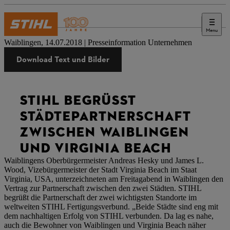
Menu
Presse
Waiblingen, 14.07.2018 | Presseinformation Unternehmen
Download Text und Bilder
STIHL BEGRÜSST S
TÄDTEPARTNERSCHAFT Z
WISCHEN WAIBLINGEN U
ND VIRGINIA BEACH
Waiblingens Oberbürgermeister Andreas Hesky und James L.
Wood, Vizebürgermeister der Stadt Virginia Beach im Staat
Virginia, USA, unterzeichneten am Freitagabend in Waiblingen den
Vertrag zur Partnerschaft zwischen den zwei Städten. STIHL
begrüßt die Partnerschaft der zwei wichtigsten Standorte im
weltweiten STIHL Fertigungsverbund. „Beide Städte sind eng mit
dem nachhaltigen Erfolg von STIHL verbunden. Da lag es nahe,
auch die Bewohner von Waiblingen und Virginia Beach näher