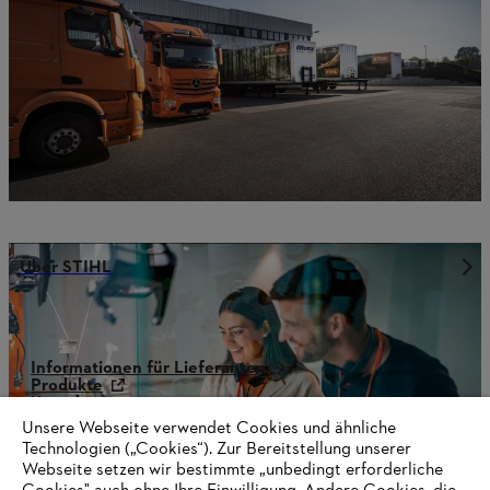
Über STIHL
Informationen für Lieferanten
Produkte
Kontakt
Karriere
Unsere Webseite verwendet Cookies und ähnliche
Hinweisgebersystem
Technologien („Cookies“). Zur Bereitstellung unserer
Webseite setzen wir bestimmte „unbedingt erforderliche