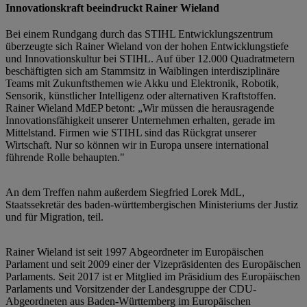
Innovationskraft beeindruckt Rainer Wieland
Bei einem Rundgang durch das STIHL Entwicklungszentrum
überzeugte sich Rainer Wieland von der hohen Entwicklungstiefe
und Innovationskultur bei STIHL. Auf über 12.000 Quadratmetern
beschäftigten sich am Stammsitz in Waiblingen interdisziplinäre
Teams mit Zukunftsthemen wie Akku und Elektronik, Robotik,
Sensorik, künstlicher Intelligenz oder alternativen Kraftstoffen.
Rainer Wieland MdEP betont: „Wir müssen die herausragende
Innovationsfähigkeit unserer Unternehmen erhalten, gerade im
Mittelstand. Firmen wie STIHL sind das Rückgrat unserer
Wirtschaft. Nur so können wir in Europa unsere international
führende Rolle behaupten."
An dem Treffen nahm außerdem Siegfried Lorek MdL,
Staatssekretär des baden-württembergischen Ministeriums der Justiz
und für Migration, teil.
Rainer Wieland ist seit 1997 Abgeordneter im Europäischen
Parlament und seit 2009 einer der Vizepräsidenten des Europäischen
Parlaments. Seit 2017 ist er Mitglied im Präsidium des Europäischen
Parlaments und Vorsitzender der Landesgruppe der CDU-
Abgeordneten aus Baden-Württemberg im Europäischen