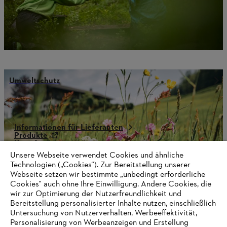
Umweltschutz
Informationen für Lieferanten
Produkte
Kontakt
Karriere
Unsere Webseite verwendet Cookies und ähnliche
Hinweisgebersystem
Technologien („Cookies“). Zur Bereitstellung unserer
Webseite setzen wir bestimmte „unbedingt erforderliche
Cookies" auch ohne Ihre Einwilligung. Andere Cookies, die
wir zur Optimierung der Nutzerfreundlichkeit und
Bereitstellung personalisierter Inhalte nutzen, einschließlich
Untersuchung von Nutzerverhalten, Werbeeffektivität,
Personalisierung von Werbeanzeigen und Erstellung