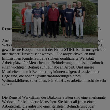
dem Vorstandsvorsitzenden der Diakonie Stetten Pfarrer Rainer
Hinzen (5. v. r.), dem Geschäftsbereichsleiter der Remstal
Werkstätten Thomas Illigmann (5. v. l.), dem stellvertretenden
Geschäftsbereichsleiter Holger Kirr (2. v. r.) und Mitarbeiterinnen und
Mitarbeiter der Remstal Werkstätte empfangen.
Remstal Werkstätten schätzen Zusammenarbeit mit STIHL
Auch Geschäftsbereichsleiter Thomas Illigmann von den Remstal
Werkstätten schätzt die Partnerschaft mit STIHL: „Die langjährig
gewachsene Kooperation mit der Firma STIHL ist für uns gleich in
mehrfacher Hinsicht sehr wertvoll. Die anspruchsvollen und
langfristigen Kundenaufträge sichern qualifizierte Werkstatt-
Arbeitsplätze für Menschen mit Behinderung und leisten dadurch
einen wichtigen Beitrag zur Teilhabe an Arbeit. Und unsere
Mitarbeitenden mit Behinderung können zeigen, dass sie in der
Lage sind, die hohen Qualitätsanforderungen eines
Weltmarktführers zu erfüllen. Für STIHL zu arbeiten macht sie sehr
stolz.“
Die Remstal Werkstätten der Diakonie Stetten sind eine anerkannte
Werkstatt für behinderte Menschen. Sie bietet all jenen einen
Arbeitsplatz, die aufgrund einer geistigen Behinderung oder