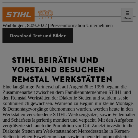
Menu
Presse
Waiblingen, 8.09.2022 | Presseinformation Unternehmen
Download Text und Bilder
STIHL BEIRÄTIN UND
VORSTAND BESUCHEN
REMSTAL WERKSTÄTTEN
Eine langjährige Partnerschaft auf Augenhöhe: 1996 begann die
Zusammenarbeit zwischen dem Familienunternehmen STIHL und
den Remstal Werkstätten der Diakonie Stetten und seitdem ist sie
kontinuierlich gewachsen. Während zu Beginn nur kleine Montage-
& Demontagevorgänge übernommen wurden, werden heute in den
Werkstätten verschiedene STIHL Werkzeugsätze, sowie Feilenhalter
und Schärfsets lagerfertig montiert und verpackt. Mit den Aufgaben
vergrößerte sich auch die Produktion vor Ort: Zuletzt investierte die
Diakonie Stetten am Werkstattstandort Mercedesstraße in Kernen-
Stetten in einen Erweiterungsbau sowie in neue teilautomatisierte