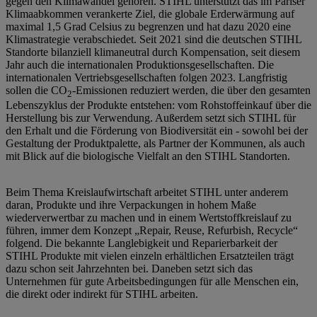
gegen den Klimawandel gehören. STIHL unterstützt das im Pariser
Klimaabkommen verankerte Ziel, die globale Erderwärmung auf
maximal 1,5 Grad Celsius zu begrenzen und hat dazu 2020 eine
Klimastrategie verabschiedet. Seit 2021 sind die deutschen STIHL
Standorte bilanziell klimaneutral durch Kompensation, seit diesem
Jahr auch die internationalen Produktionsgesellschaften. Die
internationalen Vertriebsgesellschaften folgen 2023. Langfristig
sollen die CO
-Emissionen reduziert werden, die über den gesamten
2
Lebenszyklus der Produkte entstehen: vom Rohstoffeinkauf über die
Herstellung bis zur Verwendung. Außerdem setzt sich STIHL für
den Erhalt und die Förderung von Biodiversität ein - sowohl bei der
Gestaltung der Produktpalette, als Partner der Kommunen, als auch
mit Blick auf die biologische Vielfalt an den STIHL Standorten.
Beim Thema Kreislaufwirtschaft arbeitet STIHL unter anderem
daran, Produkte und ihre Verpackungen in hohem Maße
wiederverwertbar zu machen und in einem Wertstoffkreislauf zu
führen, immer dem Konzept „Repair, Reuse, Refurbish, Recycle“
folgend. Die bekannte Langlebigkeit und Reparierbarkeit der
STIHL Produkte mit vielen einzeln erhältlichen Ersatzteilen trägt
dazu schon seit Jahrzehnten bei. Daneben setzt sich das
Unternehmen für gute Arbeitsbedingungen für alle Menschen ein,
die direkt oder indirekt für STIHL arbeiten.