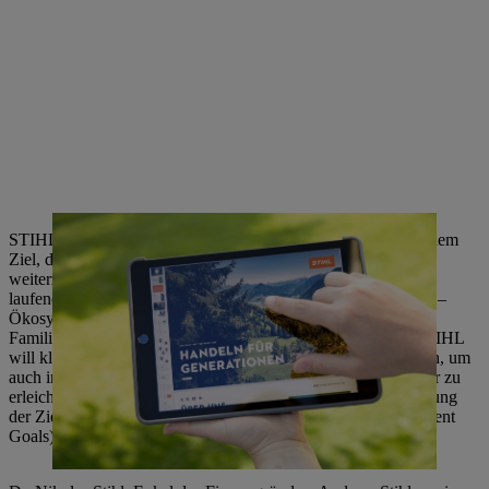
STIHL hat 2021 eine Nachhaltigkeitsstrategie entwickelt mit dem
Ziel, die bisher bestehende Nachhaltigkeitspolitik
weiterzuentwickeln, bisheriges Engagement zu bündeln und
laufende Aktivitäten deutlich zu stärken. In drei Fokusfeldern –
Ökosysteme, Kreisläufe und Sorgfalt – hat sich das
Familienunternehmen bis 2030 ambitionierte Ziele gesetzt. STIHL
will klimaneutral, materialsparender und weiterhin fair arbeiten, um
auch in Zukunft den Menschen die Arbeit mit und in der Natur zu
erleichtern. Damit soll auch ein messbarer Beitrag zur Erreichung
der Ziele für nachhaltige Entwicklung (Sustainable Development
Goals) der Vereinten Nationen geleistet werden.