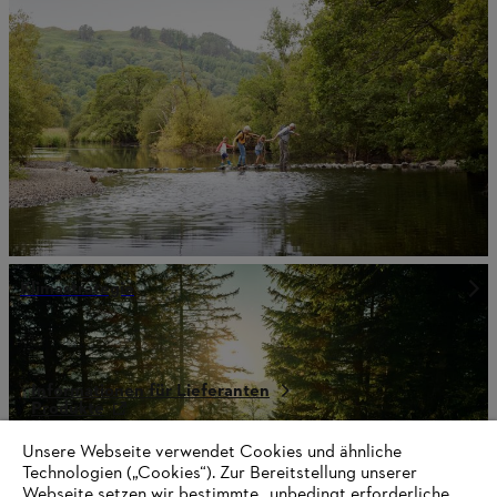
Klimastrategie
Informationen für Lieferanten
Produkte
Kontakt
Karriere
Unsere Webseite verwendet Cookies und ähnliche
Hinweisgebersystem
Technologien („Cookies“). Zur Bereitstellung unserer
Webseite setzen wir bestimmte „unbedingt erforderliche