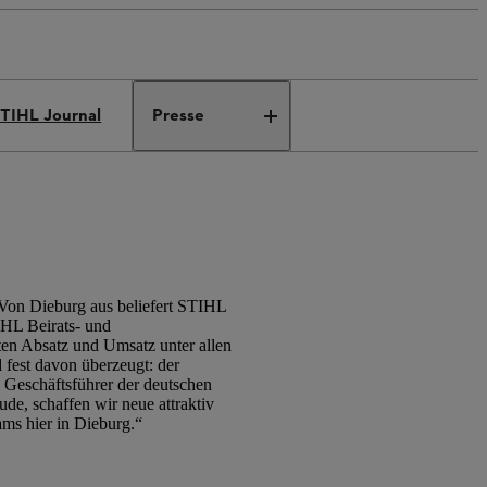
TIHL Journal
Presse
 Von Dieburg aus beliefert STIHL
IHL Beirats- und
ten Absatz und Umsatz unter allen
d fest davon überzeugt: der
 Geschäftsführer der deutschen
ude, schaffen wir neue attraktiv
ams hier in Dieburg.“