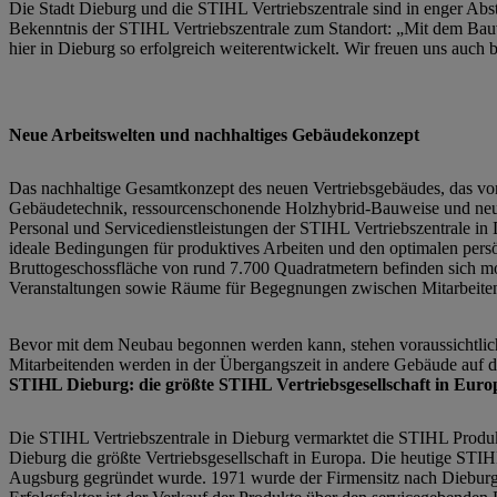
Die Stadt Dieburg und die STIHL Vertriebszentrale sind in enger Abs
Bekenntnis der STIHL Vertriebszentrale zum Standort: „Mit dem Bau
hier in Dieburg so erfolgreich weiterentwickelt. Wir freuen uns auch
Neue Arbeitswelten und nachhaltiges Gebäudekonzept
Das nachhaltige Gesamtkonzept des neuen Vertriebsgebäudes, das vo
Gebäudetechnik, ressourcenschonende Holzhybrid-Bauweise und neue Ar
Personal und Servicedienstleistungen der STIHL Vertriebszentrale in 
ideale Bedingungen für produktives Arbeiten und den optimalen pers
Bruttogeschossfläche von rund 7.700 Quadratmetern befinden sich mod
Veranstaltungen sowie Räume für Begegnungen zwischen Mitarbeite
Bevor mit dem Neubau begonnen werden kann, stehen voraussichtlic
Mitarbeitenden werden in der Übergangszeit in andere Gebäude auf
STIHL Dieburg: die größte STIHL Vertriebsgesellschaft in Eur
Die STIHL Vertriebszentrale in Dieburg vermarktet die STIHL Produ
Dieburg die größte Vertriebsgesellschaft in Europa. Die heutige STI
Augsburg gegründet wurde. 1971 wurde der Firmensitz nach Dieburg v