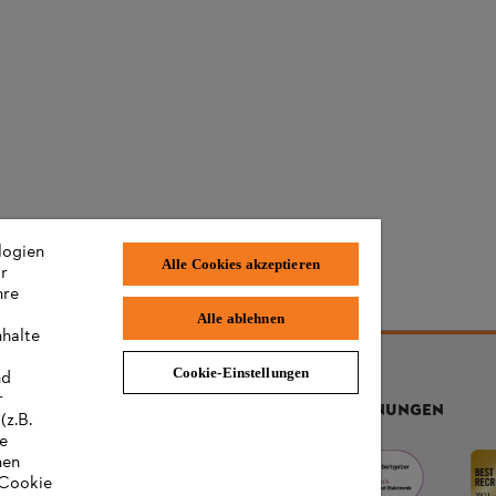
logien
Alle Cookies akzeptieren
ir
hre
Alle ablehnen
nhalte
Cookie-Einstellungen
nd
r
AUSZEICHNUNGEN
(z.B.
re
hen
„Cookie