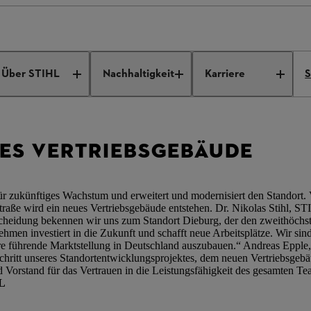
t neues Vertriebsgebäude in Dieburg
Über STIHL
Nachhaltigkeit
Karriere
S
UES VERTRIEBSGEBÄUDE
für zukünftiges Wachstum und erweitert und modernisiert den Standort.
aße wird ein neues Vertriebsgebäude entstehen. Dr. Nikolas Stihl, ST
ntscheidung bekennen wir uns zum Standort Dieburg, der den zweithöchs
hmen investiert in die Zukunft und schafft neue Arbeitsplätze. Wir sin
re führende Marktstellung in Deutschland auszubauen.“ Andreas Epple,
Schritt unseres Standortentwicklungsprojektes, dem neuen Vertriebsgebä
d Vorstand für das Vertrauen in die Leistungsfähigkeit des gesamten Te
HL