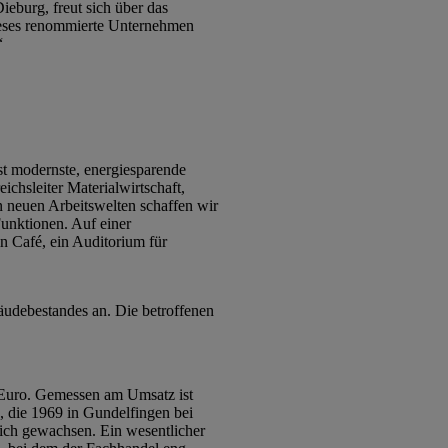
eburg, freut sich über das
dieses renommierte Unternehmen
“
t modernste, energiesparende
chsleiter Materialwirtschaft,
n neuen Arbeitswelten schaffen wir
unktionen. Auf einer
n Café, ein Auditorium für
udebestandes an. Die betroffenen
 Euro. Gemessen am Umsatz ist
, die 1969 in Gundelfingen bei
ich gewachsen. Ein wesentlicher