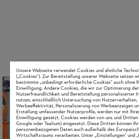
Unsere Webseite verwendet Cookies und ähnliche Techno
(„Cookies“). Zur Bereitstellung unserer Webseite setzen w
bestimmte „unbedingt erforderliche Cookies" auch ohne I
Über STIHL
Einwilligung. Andere Cookies, die wir zur Optimierung der
Nutzerfreundlichkeit und Bereitstellung personalisierter I
nutzen, einschließlich Untersuchung von Nutzerverhalten,
Werbeeffektivität, Personalisierung von Werbeanzeigen u
Informationen für Lieferanten
Erstellung umfassender Nutzerprofile, werden nur mit Ihre
Produkte
Einwilligung gesetzt. Cookies werden von uns und Dritten 
Kontakt
Google oder Tealium) eingesetzt. Diese Dritten können Ih
Karriere
personenbezogenen Daten auch außerhalb des Europäisc
Hinweisgebersystem
Wirtschaftsraums verarbeiten. Unter „Einstellungen" und 