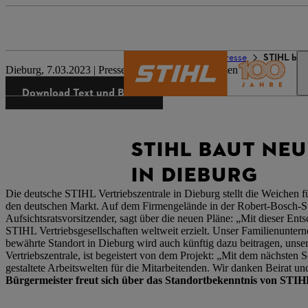
Die Welt von STIHL
Presse
STIHL bau
Dieburg, 7.03.2023 | Presseinformation Unternehmen
Download Text und Bilder
STIHL BAUT NE
IN DIEBURG
Die deutsche STIHL Vertriebszentrale in Dieburg stellt die Weichen 
den deutschen Markt. Auf dem Firmengelände in der Robert-Bosch-Str
Aufsichtsratsvorsitzender, sagt über die neuen Pläne: „Mit dieser E
STIHL Vertriebsgesellschaften weltweit erzielt. Unser Familienunterne
bewährte Standort in Dieburg wird auch künftig dazu beitragen, unse
Vertriebszentrale, ist begeistert von dem Projekt: „Mit dem nächsten 
gestaltete Arbeitswelten für die Mitarbeitenden. Wir danken Beirat un
Bürgermeister freut sich über das Standortbekenntnis von STI