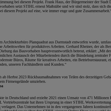
timmung bei diesem Projekt. Frank Haus, der Bürgermeister der Stadt Di
vorhaben setzt STIHL erneut Maßstäbe und wir sind stolz, dass sich 
 bei diesem Projekt auf eine, wie immer enge und gute Zusammenarbeit.
m Architekturbüro Planquadrat aus Darmstadt entworfen wurde, umfass
beitswelten für produktives Arbeiten. Gerhard Rheiner, der als Berei
Dieburg das Bauvorhaben hauptverantwortlich betreut, erklärt: „Mit de
önlichen Austausch der Mitarbeitenden durch die Bündelung zentraler F
ernste Büros, Räume für kreatives Arbeiten, ein Betriebsrestaurant, ei
nden, unseren Fachhändlern und Kunden.“
h ab Herbst 2023 Rückbaumaßnahmen von Teilen des derzeitigen Gebä
 dem Firmengelände umziehen.
opa
kte in Deutschland und erzielte 2021 einen Umsatz von 471 Millionen
HL Vertriebszentrale hat ihren Ursprung in einer STIHL Werksvertretung
erlagert. Das Unternehmen ist in den vergangenen Jahren kontinuierl