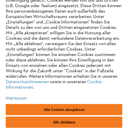
Einwilligung gesetzt. Cookies werden von uns und Dritten
(z.B. Google oder Tealium) eingesetzt. Diese Dritten können
Ihre personenbezogenen Daten auch außerhalb des
Europäischen Wirtschaftsraums verarbeiten. Unter
„Einstellungen" und „Cookie Informationen“ finden Sie
Details zu den von uns und Dritten eingesetzten Cookies.
Mit „Alle akzeptieren“ willigen Sie in die Nutzung aller
Cookies und die damit verbundene Datenverarbeitung ein.
Mit „Alle ablehnen“, verweigern Sie den Einsatz von allen
AUSZEICHNUNGEN
nicht unbedingt erforderlichen Cookies. Unter
„Einstellungen“ können Sie einzelnen Cookies zustimmen
oder diese ablehnen. Sie können Ihre Einwilligung in den
Einsatz von einzelnen oder allen Cookies jederzeit mit
Wirkung für die Zukunft unter “Cookies“ in der Fußzeile
widerrufen. Weitere Informationen erhalten Sie in unseren
Datenschutzhinweisen
sowie in unsereren
Cookie-
Informationen
.
Impressum
Alle Cookies akzeptieren
Impressum
Datenschutz
Cookie Informationen
AGB
ANDREAS STIHL AG & Co. KG ©2022
Alle ablehnen