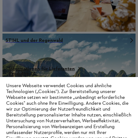
STIHL und der Regenwald
Informationen für Lieferanten
Produkte
Kontakt
Karriere
Unsere Webseite verwendet Cookies und ähnliche
Hinweisgebersystem
Technologien („Cookies“). Zur Bereitstellung unserer
Webseite setzen wir bestimmte „unbedingt erforderliche
Cookies" auch ohne Ihre Einwilligung. Andere Cookies, die
wir zur Optimierung der Nutzerfreundlichkeit und
Bereitstellung personalisierter Inhalte nutzen, einschließlich
Untersuchung von Nutzerverhalten, Werbeeffektivität,
Personalisierung von Werbeanzeigen und Erstellung
umfassender Nutzerprofile, werden nur mit Ihrer