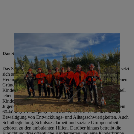
STIHL Mitarbeiter aus der Entwicklung waren einen Tag lang
ehrenamtlich im SOS-Kinderdorf Württemberg im Einsatz.
Das SOS-Kinderdorf Württemberg
Das SOS-Kinderdorf Württemberg in Schorndorf-Oberberken setzt
sich seit 1960 für Kinder, Jugendliche und Familien ein.
Heranwachsende, deren Herkunftsfamilien sich aus verschiedenen
Gründen nicht um sie kümmern könne, wachsen im SOS-
Kinderdorf Württemberg in einem familiären Umfeld auf. Aktuell
leben dort rund 85 Kinder und Jugendliche in neun SOS-
Kinderdorffamilien, fünf Wohngruppen und einer
Jugendwohngemeinschaft. Im ambulanten Bereich unterstützt ein
60-köpfiges Team junge Menschen und deren Familien bei der
Bewältigung von Entwicklungs- und Alltagsschwierigkeiten. Auch
Schulbegleitung, Schulsozialarbeit und soziale Gruppenarbeit
gehören zu den ambulanten Hilfen. Darüber hinaus betreibt die
Einrichtung drei öffentliche Kindergärten und eine Kinderkrippe.