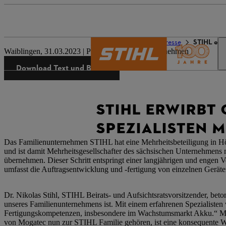
Die Welt von STIHL
Presse
STIHL erw
Waiblingen, 31.03.2023 | Presseinformation Unternehmen
Download Text und Bilder
STIHL ERWIRBT
SPEZIALISTEN 
Das Familienunternehmen STIHL hat eine Mehrheitsbeteiligung in H
und ist damit Mehrheitsgesellschafter des sächsischen Unternehmens
übernehmen. Dieser Schritt entspringt einer langjährigen und eng
umfasst die Auftragsentwicklung und -fertigung von einzelnen Geräte
Dr. Nikolas Stihl, STIHL Beirats- und Aufsichtsratsvorsitzender, bet
unseres Familienunternehmens ist. Mit einem erfahrenen Spezialiste
Fertigungskompetenzen, insbesondere im Wachstumsmarkt Akku.“ Mart
von Mogatec nun zur STIHL Familie gehören, ist eine konsequente Wei