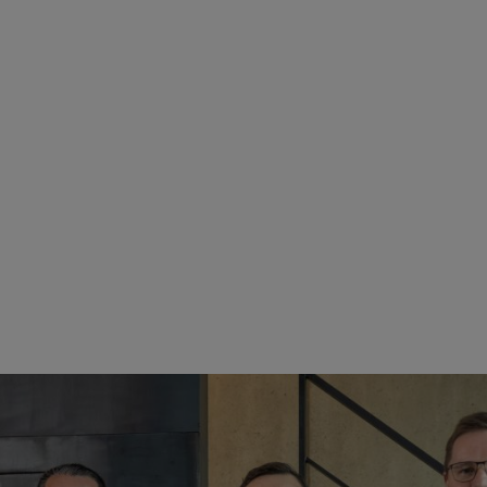
Gesellschafter), Martin Schwarz (STIHL Vorstand) sowie Alexander Gränitz und Tobias W
nitz betonen: „Mit der Integration in die STIHL Gruppe schlagen wir 