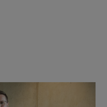
etzel (Mogatec-Geschäftsführer)
ein neues Kapitel der über 30-