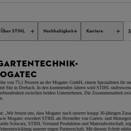
irbt Gartentechnik-Spezialisten Mogatec
Über STIHL
Nachhaltigkeit
Karriere
S
 GARTENTECHNIK-
MOGATEC
öhe von 75,1 Prozent an der Mogatec GmbH, einem Spezialisten für m
 mit Sitz in Drebach. In den kommenden Jahren wird STIHL stufenweise
en Verbundenheit zwischen beiden Unternehmen. Die Zusammenarbeit 
n.
ont: „Wir freuen uns, dass Mogatec nach unserer knapp 30-jährigen Zusa
n wie Mogatec erweitert STIHL als Hersteller von Garten- und Motorger
in Schwarz, STIHL Vorstand Produktion und Materialwirtschaft, ergä
terentwicklung unserer engen Partnerschaft. Mit diesem Schritt stärk