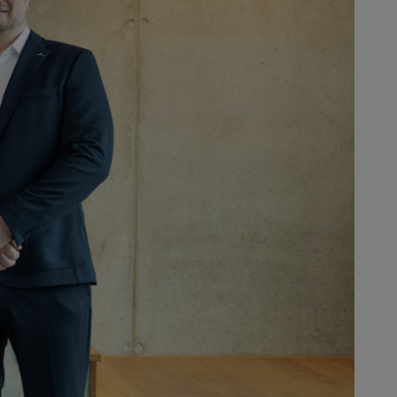
Standort in Drebach.“ Das
ren. Die Mogatec-Geschäftsführer
ehmen heute mit rund 430
stemen sowie elektrische und