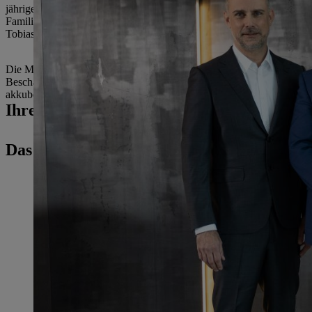
jährigen Mogatec-Erfolgsgeschichte auf. Mit einem führenden Weltun
Familienunternehmen STIHL beabsichtigt, Mogatec als operativ eigen
Tobias Wetzel und Alexander Gränitz werden weiterhin als Doppelspi
Die Mogatec GmbH ist Spezialist für moderne Gartentechnik und wurd
Beschäftigten am Unternehmenshauptsitz in Drebach, Sachsen, Kompo
akkubetriebene Gartengeräte. 2021 erzielte Mogatec einen Umsatz vo
Ihre Pressekontakt
Das könnte Sie auch interessieren