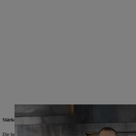
Freuen sich auf die weitere gemeinsame Reise (v.l.): Erik Jachmann (Mogatec 
Stärkung des sächsischen Standorts in Drebach
Die beiden Mogatec-Geschäftsführer Tobias Wetzel und Alexander Grä