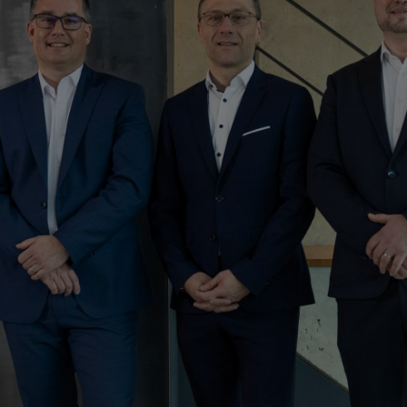
ternehmen wie STIHL an unserer Seite stärken wir nachhaltig unseren 
ständiges Unternehmen in der bisherigen Weise unverändert fortzufüh
tze das sächsische Unternehmen operativ führen.
e 1992 gegründet. Gestartet mit 15 Mitarbeitenden fertigt das Untern
nenten für die Herstellung von Getriebe-, Kupplungs- und Schneidsy
n rund 100 Millionen Euro.