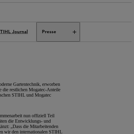
TIHL Journal
Presse
oderne Gartentechnik, erworben
 die restlichen Mogatec-Anteile
zwischen STIHL und Mogatec
mmenarbeit nun offiziell Teil
äten die Entwicklungs- und
nzt: „Dass die Mitarbeitenden
en wir den internationalen STIHL