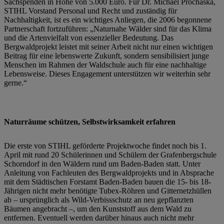
Sachspenden in Höhe von 5.000 Euro. Für Dr. Michael Prochaska,
STIHL Vorstand Personal und Recht und zuständig für
Nachhaltigkeit, ist es ein wichtiges Anliegen, die 2006 begonnene
Partnerschaft fortzuführen: „Naturnahe Wälder sind für das Klima
und die Artenvielfalt von essenzieller Bedeutung. Das
Bergwaldprojekt leistet mit seiner Arbeit nicht nur einen wichtigen
Beitrag für eine lebenswerte Zukunft, sondern sensibilisiert junge
Menschen im Rahmen der Waldschule auch für eine nachhaltige
Lebensweise. Dieses Engagement unterstützen wir weiterhin sehr
gerne.“
Naturräume schützen, Selbstwirksamkeit erfahren
Die erste von STIHL geförderte Projektwoche findet noch bis 1.
April mit rund 20 Schülerinnen und Schülern der Grafenbergschule
Schorndorf in den Wäldern rund um Baden-Baden statt. Unter
Anleitung von Fachleuten des Bergwaldprojekts und in Absprache
mit dem Städtischen Forstamt Baden-Baden bauen die 15- bis 18-
Jährigen nicht mehr benötigte Tubex-Röhren und Gitternetzhüllen
ab – ursprünglich als Wild-Verbissschutz an neu gepflanzten
Bäumen angebracht –, um den Kunststoff aus dem Wald zu
entfernen. Eventuell werden darüber hinaus auch nicht mehr