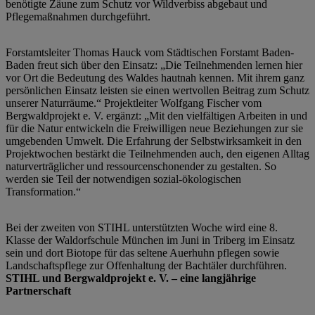
benötigte Zäune zum Schutz vor Wildverbiss abgebaut und
Pflegemaßnahmen durchgeführt.
Forstamtsleiter Thomas Hauck vom Städtischen Forstamt Baden-
Baden freut sich über den Einsatz: „Die Teilnehmenden lernen hier
vor Ort die Bedeutung des Waldes hautnah kennen. Mit ihrem ganz
persönlichen Einsatz leisten sie einen wertvollen Beitrag zum Schutz
unserer Naturräume.“ Projektleiter Wolfgang Fischer vom
Bergwaldprojekt e. V. ergänzt: „Mit den vielfältigen Arbeiten in und
für die Natur entwickeln die Freiwilligen neue Beziehungen zur sie
umgebenden Umwelt. Die Erfahrung der Selbstwirksamkeit in den
Projektwochen bestärkt die Teilnehmenden auch, den eigenen Alltag
naturverträglicher und ressourcenschonender zu gestalten. So
werden sie Teil der notwendigen sozial-ökologischen
Transformation.“
Bei der zweiten von STIHL unterstützten Woche wird eine 8.
Klasse der Waldorfschule München im Juni in Triberg im Einsatz
sein und dort Biotope für das seltene Auerhuhn pflegen sowie
Landschaftspflege zur Offenhaltung der Bachtäler durchführen.
STIHL und Bergwaldprojekt e. V. – eine langjährige
Partnerschaft