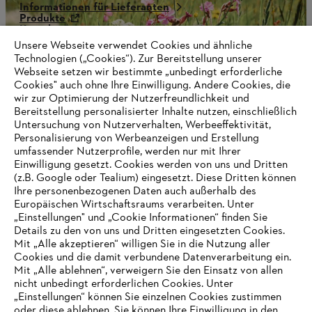
Informationen für Lieferanten
Produkte
Kontakt
Karriere
Unsere Webseite verwendet Cookies und ähnliche
Hinweisgebersystem
Technologien („Cookies“). Zur Bereitstellung unserer
Webseite setzen wir bestimmte „unbedingt erforderliche
Cookies" auch ohne Ihre Einwilligung. Andere Cookies, die
wir zur Optimierung der Nutzerfreundlichkeit und
Bereitstellung personalisierter Inhalte nutzen, einschließlich
Untersuchung von Nutzerverhalten, Werbeeffektivität,
Personalisierung von Werbeanzeigen und Erstellung
umfassender Nutzerprofile, werden nur mit Ihrer
Einwilligung gesetzt. Cookies werden von uns und Dritten
(z.B. Google oder Tealium) eingesetzt. Diese Dritten können
Ihre personenbezogenen Daten auch außerhalb des
Europäischen Wirtschaftsraums verarbeiten. Unter
„Einstellungen" und „Cookie Informationen“ finden Sie
Details zu den von uns und Dritten eingesetzten Cookies.
Mit „Alle akzeptieren“ willigen Sie in die Nutzung aller
Cookies und die damit verbundene Datenverarbeitung ein.
Mit „Alle ablehnen“, verweigern Sie den Einsatz von allen
AUSZEICHNUNGEN
nicht unbedingt erforderlichen Cookies. Unter
„Einstellungen“ können Sie einzelnen Cookies zustimmen
oder diese ablehnen. Sie können Ihre Einwilligung in den