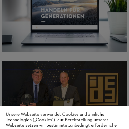
Hartmut Fischer ist „Beste Führungskraft im
Ideenmanagement 2025“
Informationen für Lieferanten
Produkte
Kontakt
Karriere
Unsere Webseite verwendet Cookies und ähnliche
Hinweisgebersystem
Technologien („Cookies“). Zur Bereitstellung unserer
Webseite setzen wir bestimmte „unbedingt erforderliche