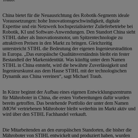
China bietet für die Neuausrichtung des Robotik-Segments ideale
Voraussetzungen: hohe Innovationsgeschwindigkeit, digitale
Expertise und ein Netzwerk hochspezialisierter Zulieferbetriebe bei
Robotik, KI und Software-Anwendungen. Den Standort China sieht
STIHL daher als Innovationsmotor, um Spitzentechnologie zu
attraktiven Preisen in den Markt zu bringen. Gleichzeitig
unterstreicht STIHL die Bedeutung der eigenen Ingenieurstradition
in Europa. „Das europäische Qualitätsverständnis bleibt ein fester
Bestandteil der Markenidentität. Was künftig unter dem Namen
STIHL in China entsteht, wird die bewährte Zuverlässigkeit und
Ingenieurskunst aus dem Hause STIHL mit der technologischen
Dynamik aus China vereinen“, sagt Michael Traub.
In Kürze beginnt der Aufbau eines eigenen Entwicklungszentrums
für Mähroboter in China, die ersten Vorbereitungen dafür wurden
bereits getroffen. Das bestehende Portfolio der unter dem Namen
iMOW vertriebenen Mähroboter bleibt weiterhin im Markt aktiv und
wird über den STIHL Fachhandel verkauft.
Die Mitarbeitenden an den europäischen Standorten, die bisher die
Mähroboter von STIHL entwickelt und produziert haben, wurden