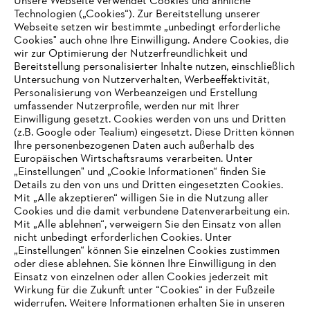
Unsere Webseite verwendet Cookies und ähnliche
Hinweisgebersystem
Technologien („Cookies“). Zur Bereitstellung unserer
Webseite setzen wir bestimmte „unbedingt erforderliche
Cookies" auch ohne Ihre Einwilligung. Andere Cookies, die
wir zur Optimierung der Nutzerfreundlichkeit und
Bereitstellung personalisierter Inhalte nutzen, einschließlich
Untersuchung von Nutzerverhalten, Werbeeffektivität,
Personalisierung von Werbeanzeigen und Erstellung
umfassender Nutzerprofile, werden nur mit Ihrer
Einwilligung gesetzt. Cookies werden von uns und Dritten
(z.B. Google oder Tealium) eingesetzt. Diese Dritten können
Ihre personenbezogenen Daten auch außerhalb des
Europäischen Wirtschaftsraums verarbeiten. Unter
„Einstellungen" und „Cookie Informationen“ finden Sie
Details zu den von uns und Dritten eingesetzten Cookies.
Mit „Alle akzeptieren“ willigen Sie in die Nutzung aller
Cookies und die damit verbundene Datenverarbeitung ein.
Mit „Alle ablehnen“, verweigern Sie den Einsatz von allen
AUSZEICHNUNGEN
nicht unbedingt erforderlichen Cookies. Unter
„Einstellungen“ können Sie einzelnen Cookies zustimmen
oder diese ablehnen. Sie können Ihre Einwilligung in den
Einsatz von einzelnen oder allen Cookies jederzeit mit
Wirkung für die Zukunft unter “Cookies“ in der Fußzeile
widerrufen. Weitere Informationen erhalten Sie in unseren