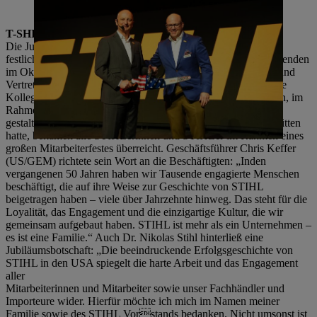
Foto: STIHL
T-SHIRT-WETTBEWERB UND GALA-FEIER
Die Jubiläumsfeierlichkeiten umfassten eine
festliche Auftaktveranstaltung und eine Feier für alle Mitarbeitenden
im Oktober – bei beiden Events nahmen auch Vertreterinnen und
Vertreter der Familie Stihl sowie des STIHL Vorstands teil. Die
Kolleginnen und Kollegen in den USA waren dazu aufgerufen, im
Rahmen des Wettbewerbs ein T-Shirt für das Jubiläumsjahr zu
gestalten. Das T-Shirt mit dem Motiv, das als Bestes abgeschnitten
hatte, bekamen alle STIHLerinnen und STIHLer im Rahmen eines
großen Mitarbeiterfestes überreicht. Geschäftsführer Chris Keffer
(US/GEM) richtete sein Wort an die Beschäftigten: „Inden
vergangenen 50 Jahren haben wir Tausende engagierte Menschen
beschäftigt, die auf ihre Weise zur Geschichte von STIHL
beigetragen haben – viele über Jahrzehnte hinweg. Das steht für die
Loyalität, das Engagement und die einzigartige Kultur, die wir
gemeinsam aufgebaut haben. STIHL ist mehr als ein Unternehmen –
es ist eine Familie.“ Auch Dr. Nikolas Stihl hinterließ eine
Jubiläumsbotschaft: „Die beeindruckende Erfolgsgeschichte von
STIHL in den USA spiegelt die harte Arbeit und das Engagement
aller
Mitarbeiterinnen und Mitarbeiter sowie unser Fachhändler und
Importeure wider. Hierfür möchte ich mich im Namen meiner
Familie sowie des STIHL Vorstands bedanken. Nicht umsonst ist