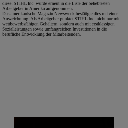
diese: STIHL Inc. wurde erneut in die Liste der beliebtesten
Arbeitgeber in Amerika aufgenommen.
Das amerikanische Magazin Newsweek bestätigte dies mit einer
Auszeichnung. Als Arbeitgeber punktet STIHL Inc. nicht nur mit
wettbewerbsfähigen Gehältern, sondern auch mit erstklassigen
Sozialleistungen sowie umfangreichen Investitionen in die
berufliche Entwicklung der Mitarbeitenden.
Dr. Nikolas Stihl und Chris Keffer, Geschäftsführer von STIHL Inc. in
den USA, präsentieren die Jubiläumsäge im Design der US-Flagge. |