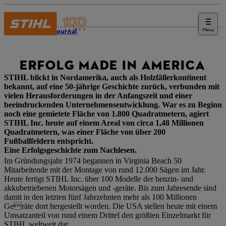
Menu
STIHL Journal
ERFOLG MADE IN AMERICA
STIHL blickt in Nordamerika, auch als Holzfällerkontinent
bekannt, auf eine 50-jährige Geschichte zurück, verbunden mit
vielen Herausforderungen in der Anfangszeit und einer
beeindruckenden Unternehmensentwicklung. War es zu Beginn
noch eine gemietete Fläche von 1.800 Quadratmetern, agiert
STIHL Inc. heute auf einem Areal von circa 1,48 Millionen
Quadratmetern, was einer Fläche von über 200
Fußballfeldern entspricht.
Eine Erfolgsgeschichte zum Nachlesen.
Im Gründungsjahr 1974 begannen in Virginia Beach 50
Mitarbeitende mit der Montage von rund 12.000 Sägen im Jahr.
Heute fertigt STIHL Inc. über 100 Modelle der benzin- und
akkubetriebenen Motorsägen und -geräte. Bis zum Jahresende sind
damit in den letzten fünf Jahrzehnten mehr als 100 Millionen
Geräte dort hergestellt worden. Die USA stellen heute mit einem
Umsatzanteil von rund einem Drittel den größten Einzelmarkt für
STIHL weltweit dar.