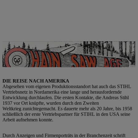
Anzeigen in der Fachzeitschrift „Chain Saw Age“ waren damals ein
wichtiger Katalysator, um die Firma ins Rampenlicht zu rücken. | Foto:
STIHL
DIE REISE NACH AMERIKA
Abgesehen vom eigenen Produktionsstandort hat auch das STIHL
Vertriebsnetz in Nordamerika eine lange und herausfordernde
Entwicklung durchlaufen. Die ersten Kontakte, die Andreas Stihl
1937 vor Ort knüpfte, wurden durch den Zweiten
Weltkrieg zunichtegemacht. Es dauerte mehr als 20 Jahre, bis 1958
schließlich der erste Vertriebspartner für STIHL in den USA seine
Arbeit aufnehmen konnte.
Durch Anzeigen und Firmenporträts in der Branchenzeit schrift