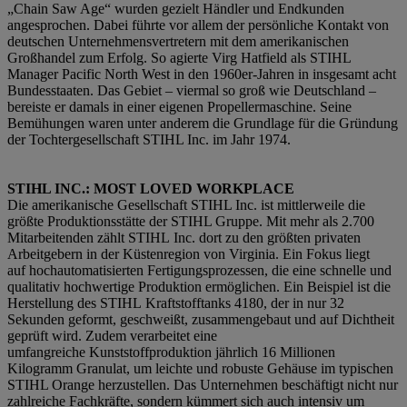
„Chain Saw Age“ wurden gezielt Händler und Endkunden
angesprochen. Dabei führte vor allem der persönliche Kontakt von
deutschen Unternehmensvertretern mit dem amerikanischen
Großhandel zum Erfolg. So agierte Virg Hatfield als STIHL
Manager Pacific North West in den 1960er-Jahren in insgesamt acht
Bundesstaaten. Das Gebiet – viermal so groß wie Deutschland –
bereiste er damals in einer eigenen Propellermaschine. Seine
Bemühungen waren unter anderem die Grundlage für die Gründung
der Tochtergesellschaft STIHL Inc. im Jahr 1974.
STIHL INC.: MOST LOVED WORKPLACE
Die amerikanische Gesellschaft STIHL Inc. ist mittlerweile die
größte Produktionsstätte der STIHL Gruppe. Mit mehr als 2.700
Mitarbeitenden zählt STIHL Inc. dort zu den größten privaten
Arbeitgebern in der Küstenregion von Virginia. Ein Fokus liegt
auf hochautomatisierten Fertigungsprozessen, die eine schnelle und
qualitativ hochwertige Produktion ermöglichen. Ein Beispiel ist die
Herstellung des STIHL Kraftstofftanks 4180, der in nur 32
Sekunden geformt, geschweißt, zusammengebaut und auf Dichtheit
geprüft wird. Zudem verarbeitet eine
umfangreiche Kunststoffproduktion jährlich 16 Millionen
Kilogramm Granulat, um leichte und robuste Gehäuse im typischen
STIHL Orange herzustellen. Das Unternehmen beschäftigt nicht nur
zahlreiche Fachkräfte, sondern kümmert sich auch intensiv um