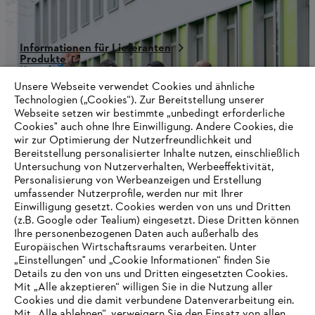
Informationen für Lieferanten
Produkte
Kontakt
Karriere
Unsere Webseite verwendet Cookies und ähnliche
Hinweisgebersystem
Technologien („Cookies“). Zur Bereitstellung unserer
Webseite setzen wir bestimmte „unbedingt erforderliche
Cookies" auch ohne Ihre Einwilligung. Andere Cookies, die
wir zur Optimierung der Nutzerfreundlichkeit und
Bereitstellung personalisierter Inhalte nutzen, einschließlich
Untersuchung von Nutzerverhalten, Werbeeffektivität,
Personalisierung von Werbeanzeigen und Erstellung
umfassender Nutzerprofile, werden nur mit Ihrer
Einwilligung gesetzt. Cookies werden von uns und Dritten
(z.B. Google oder Tealium) eingesetzt. Diese Dritten können
Ihre personenbezogenen Daten auch außerhalb des
Europäischen Wirtschaftsraums verarbeiten. Unter
„Einstellungen" und „Cookie Informationen“ finden Sie
Details zu den von uns und Dritten eingesetzten Cookies.
Mit „Alle akzeptieren“ willigen Sie in die Nutzung aller
Cookies und die damit verbundene Datenverarbeitung ein.
Mit „Alle ablehnen“, verweigern Sie den Einsatz von allen
AUSZEICHNUNGEN