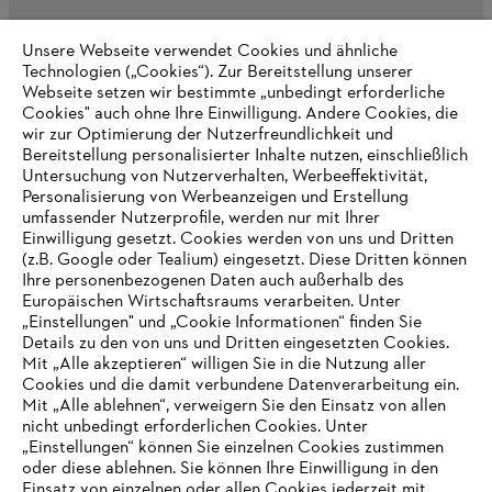
Unsere Webseite verwendet Cookies und ähnliche
Technologien („Cookies“). Zur Bereitstellung unserer
AUSZEICHNUNGEN
Webseite setzen wir bestimmte „unbedingt erforderliche
Cookies" auch ohne Ihre Einwilligung. Andere Cookies, die
wir zur Optimierung der Nutzerfreundlichkeit und
Bereitstellung personalisierter Inhalte nutzen, einschließlich
Untersuchung von Nutzerverhalten, Werbeeffektivität,
Personalisierung von Werbeanzeigen und Erstellung
umfassender Nutzerprofile, werden nur mit Ihrer
Einwilligung gesetzt. Cookies werden von uns und Dritten
(z.B. Google oder Tealium) eingesetzt. Diese Dritten können
Ihre personenbezogenen Daten auch außerhalb des
Europäischen Wirtschaftsraums verarbeiten. Unter
„Einstellungen" und „Cookie Informationen“ finden Sie
Impressum
Datenschutz
Cookie Informationen
AGB
Details zu den von uns und Dritten eingesetzten Cookies.
Mit „Alle akzeptieren“ willigen Sie in die Nutzung aller
ANDREAS STIHL AG & Co. KG ©2022
Cookies und die damit verbundene Datenverarbeitung ein.
Mit „Alle ablehnen“, verweigern Sie den Einsatz von allen
nicht unbedingt erforderlichen Cookies. Unter
„Einstellungen“ können Sie einzelnen Cookies zustimmen
oder diese ablehnen. Sie können Ihre Einwilligung in den
Einsatz von einzelnen oder allen Cookies jederzeit mit