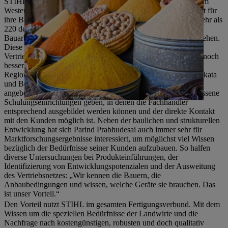
STIHL Indien selbst ist seit 2006 in Pune ansässig. Die Stadt im
Westen, keine 150 Kilometer von Mumbai entfernt, ist bekannt für
ihre Bildungseinrichtungen sowie IT-Parks und ist Sitz von mehr als
220 deutschen Unternehmen. 2019 begannen in Pune die
Bauarbeiten, um in ein neues hochmodernes Gebäude umzuziehen.
Diese Investition soll dazu beitragen, die landeweiten
Vertriebspartner und Fachhändler zu schulen und die Kunden noch
besser und noch gezielter zu erreichen. Hinzu kommen drei
Regionalbüros und zusätzliche Lagerkapazitäten in Delhi, Kolkata
und Bengaluru, damit die STIHL Produkte im ganzen Land
angeboten werden können. Darüber hinaus wird es angeschlossene
Schulungseinrichtungen geben, in denen die Fachhändler
entsprechend ausgebildet werden können und der direkte Kontakt
mit den Kunden möglich ist. Neben der baulichen und strukturellen
Entwicklung hat sich Parind Prabhudesai auch immer sehr für
Marktforschungsergebnisse interessiert, um möglichst viel Wissen
bezüglich der Bedürfnisse seiner Kunden aufzubauen. So halfen
diverse Untersuchungen bei Produkteinführungen, der
Identifizierung von Entwicklungspotenzialen und der Ausweitung
des Vertriebsnetzes: „Wir kennen die Bauern, die
Anbaubedingungen und wissen, welche Geräte sie brauchen. Das
ist unser Vorteil.“
Den Vorteil nutzt STIHL im gesamten Fertigungsverbund. Mit dem
Wissen um die speziellen Bedürfnisse der Landwirte und die
Nachfrage nach kostengünstigen, robusten und doch qualitativ