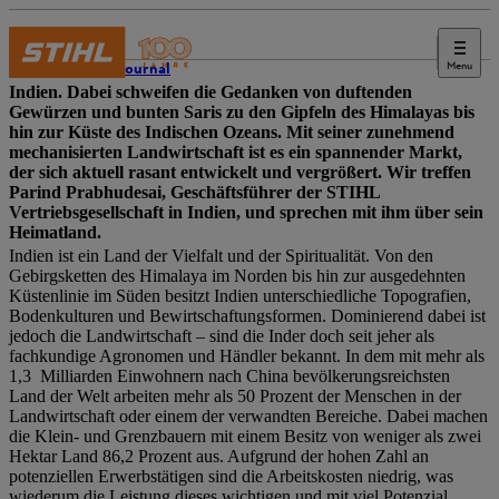
Menu
STIHL Journal
Indien. Dabei schweifen die Gedanken von duftenden
Gewürzen und bunten Saris zu den Gipfeln des Himalayas bis
hin zur Küste des Indischen Ozeans. Mit seiner zunehmend
mechanisierten Landwirtschaft ist es ein spannender Markt,
der sich aktuell rasant entwickelt und vergrößert. Wir treffen
Parind Prabhudesai, Geschäftsführer der STIHL
Vertriebsgesellschaft in Indien, und sprechen mit ihm über sein
Heimatland.
Indien ist ein Land der Vielfalt und der Spiritualität. Von den
Gebirgsketten des Himalaya im Norden bis hin zur ausgedehnten
Küstenlinie im Süden besitzt Indien unterschiedliche Topografien,
Bodenkulturen und Bewirtschaftungsformen. Dominierend dabei ist
jedoch die Landwirtschaft – sind die Inder doch seit jeher als
fachkundige Agronomen und Händler bekannt. In dem mit mehr als
1,3 Milliarden Einwohnern nach China bevölkerungsreichsten
Land der Welt arbeiten mehr als 50 Prozent der Menschen in der
Landwirtschaft oder einem der verwandten Bereiche. Dabei machen
die Klein- und Grenzbauern mit einem Besitz von weniger als zwei
Hektar Land 86,2 Prozent aus. Aufgrund der hohen Zahl an
potenziellen Erwerbstätigen sind die Arbeitskosten niedrig, was
wiederum die Leistung dieses wichtigen und mit viel Potenzial