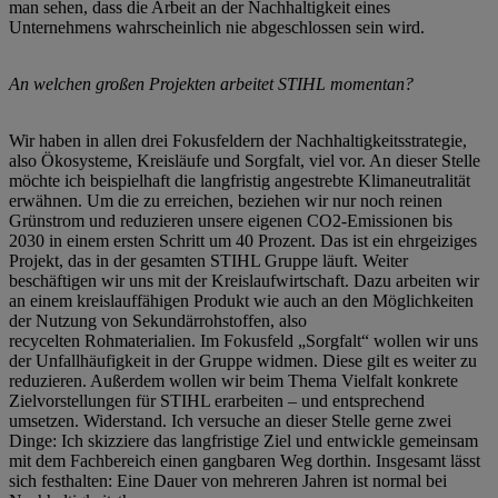
man sehen, dass die Arbeit an der Nachhaltigkeit eines
Unternehmens wahrscheinlich nie abgeschlossen sein wird.
An welchen großen Projekten arbeitet STIHL momentan?
Wir haben in allen drei Fokusfeldern der Nachhaltigkeitsstrategie,
also Ökosysteme, Kreisläufe und Sorgfalt, viel vor. An dieser Stelle
möchte ich beispielhaft die langfristig angestrebte Klimaneutralität
erwähnen. Um die zu erreichen, beziehen wir nur noch reinen
Grünstrom und reduzieren unsere eigenen CO2-Emissionen bis
2030 in einem ersten Schritt um 40 Prozent. Das ist ein ehrgeiziges
Projekt, das in der gesamten STIHL Gruppe läuft. Weiter
beschäftigen wir uns mit der Kreislaufwirtschaft. Dazu arbeiten wir
an einem kreislauffähigen Produkt wie auch an den Möglichkeiten
der Nutzung von Sekundärrohstoffen, also
recycelten Rohmaterialien. Im Fokusfeld „Sorgfalt“ wollen wir uns
der Unfallhäufigkeit in der Gruppe widmen. Diese gilt es weiter zu
reduzieren. Außerdem wollen wir beim Thema Vielfalt konkrete
Zielvorstellungen für STIHL erarbeiten – und entsprechend
umsetzen. Widerstand. Ich versuche an dieser Stelle gerne zwei
Dinge: Ich skizziere das langfristige Ziel und entwickle gemeinsam
mit dem Fachbereich einen gangbaren Weg dorthin. Insgesamt lässt
sich festhalten: Eine Dauer von mehreren Jahren ist normal bei