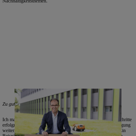
Nachhaltigkeitsthemen.
Die drei Fokusfelder der STIHL Nachhaltigkeitstrategie
Zu guter Letzt: Woraus ziehen Sie ganz privat Ihre Energie?
Ich mache gerne Pläne. Und wenn bei der Umsetzung erste Schritte
erfolgreich sind, bringt das Bestätigung, Schwung und Ermutigung
weiterzumachen. Ich erfreue mich auch an kleinen Erfolgen. Ein
Beispiel dafür ist ein Gartengrundstück (ein „Stückle“), das ich