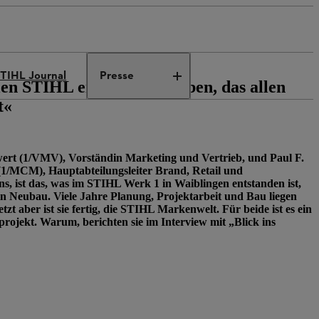
TIHL Journal
Presse
en STIHL ein Zuhause geben, das allen
t«
ert (1/VMV), Vorständin Marketing und Vertrieb, und Paul F.
1/MCM), Hauptabteilungsleiter Brand, Retail und
, ist das, was im STIHL Werk 1 in Waiblingen entstanden ist,
in Neubau. Viele Jahre Planung, Projektarbeit und Bau liegen
etzt aber ist sie fertig, die STIHL Markenwelt. Für beide ist es ein
projekt. Warum, berichten sie im Interview mit „Blick ins