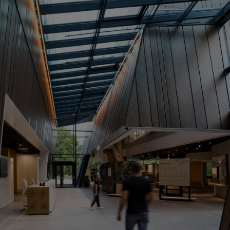
 mehr einfach nur ein Produkt, sondern schauen dahinter. Neben der Q
ziell in Marktumfeldern mit hohem Wettbewerbsdruck baut eine Marke 
r echten Love Brand geworden.
Stichwort Mitarbeitende: Was
SARAH GEWERT
: Bei STIHL 
wird deutlich, wie sehr sich di
identifizieren, dass sie sich hier
und arbeitet oft nur an einem ko
schon in den Hintergrund rücken. 
toller Ort, den wir unseren Famil
ist ein Ort, der mit viel Stolz u
leistet täglich einen wichtigen Be
PAUL F. SUMALOWITSCH
: 
nach innen und außen. Die Markenw
Gebäude kommt alles zusammen, w
Möglichkeit, STIHL in einem vie
Produktportfolio erleben zu könne
vergrößern und die emotionale Bi
für Veranstaltungen, um neuen T