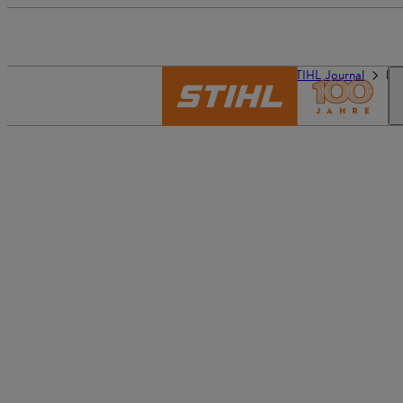
Die Welt von STIHL
STIHL Journal
Er