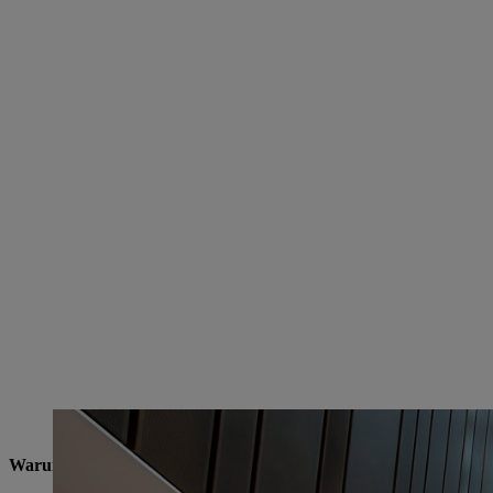
Die markante Fassadengestaltung setzt sich auch im Inneren der STIHL Markenwel
Warum ist es für STIHL wichtig, in die Marke zu investieren?