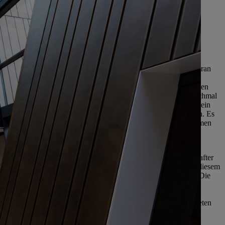
ualität und Innovationskraft
Vertrauen auf und gibt dadurch
 bedeutet die STIHL Markenwelt denn nach innen?
haben wir im Schnitt eine sehr lange Betriebszugehörigkeit. Daran
e Kolleginnen und Kollegen mit der Marke und dem Unternehmen
 wohl fühlen. Aber jede und jeder von uns hat ganz eigene Aufgaben
nkreten Teilbereich. Da kann das große Ganze, das Warum, manchmal
In der Markenwelt wird genau das sichtbar und erlebbar. Es ist ein
ien, Kindern, Eltern, Geschwistern oder Freunden zeigen können. Es
nd Emotionen verbunden ist. Jeder und jede Einzelne im Unternehmen
itrag zur Erfolgsgeschichte der Marke.
Als Mitarbeitende sind wir Markenbotschafterinnen und -botschafter
elt trägt in meinen Augen stark zur Identitätsstiftung bei. In diesem
ofür wir stehen und was uns als Marke so einzigartig macht. Die
l größeren Kontext als dem eigenen Jobumfeld oder dem
n, wird den Stolz, für das Unternehmen tätig zu sein, sicher
ndung weiter stärken. Die Markenwelt kann auch ein Forum bieten
alente für STIHL zu gewinnen.