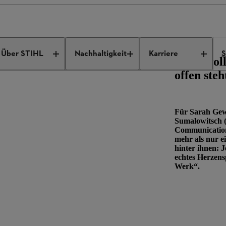
öffnung der STIHL Markenwelt
Über STIHL
Nachhaltigkeit
Karriere
S
»Wir woll
offen steh
Für Sarah Gew
Sumalowitsch (
Communications
mehr als nur e
hinter ihnen: J
echtes Herzens
Werk“.