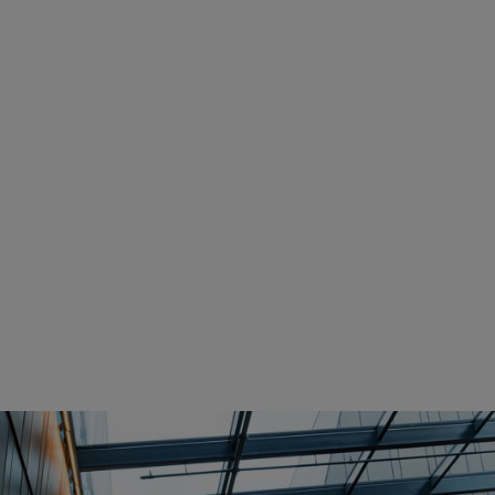
t fort. Je nach Tageszeit, Wetter und Lichteinfall verändert sich das Farbspiel der Pan