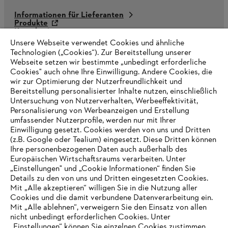
Informationen für Lieferanten
Produkte
Kontakt
Karriere
Unsere Webseite verwendet Cookies und ähnliche
Hinweisgebersystem
Technologien („Cookies“). Zur Bereitstellung unserer
Webseite setzen wir bestimmte „unbedingt erforderliche
Cookies" auch ohne Ihre Einwilligung. Andere Cookies, die
wir zur Optimierung der Nutzerfreundlichkeit und
Bereitstellung personalisierter Inhalte nutzen, einschließlich
Untersuchung von Nutzerverhalten, Werbeeffektivität,
Personalisierung von Werbeanzeigen und Erstellung
umfassender Nutzerprofile, werden nur mit Ihrer
Einwilligung gesetzt. Cookies werden von uns und Dritten
(z.B. Google oder Tealium) eingesetzt. Diese Dritten können
Ihre personenbezogenen Daten auch außerhalb des
Europäischen Wirtschaftsraums verarbeiten. Unter
„Einstellungen" und „Cookie Informationen“ finden Sie
Details zu den von uns und Dritten eingesetzten Cookies.
Mit „Alle akzeptieren“ willigen Sie in die Nutzung aller
Cookies und die damit verbundene Datenverarbeitung ein.
Mit „Alle ablehnen“, verweigern Sie den Einsatz von allen
AUSZEICHNUNGEN
nicht unbedingt erforderlichen Cookies. Unter
„Einstellungen“ können Sie einzelnen Cookies zustimmen