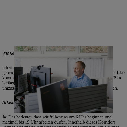
Wie flexibel sind Sie sonst?
Ich versuche immer, einen Tag pro Woche früh nach Hause zu
gehen, damit ich von meiner Tochter auch tagsüber etwas habe. Klar
kommt mal spontan etwas dazwischen, weshalb ich länger im Büro
bleiben muss. Aber ich versuche, den Vorsatz regelmäßig
umzusetzen. Und das geht auch dank der flexiblen Arbeitszeiten.
Arbeiten Sie in Gleitzeit?
Ja. Das bedeutet, dass wir frühestens um 6 Uhr beginnen und
maximal bis 19 Uhr arbeiten dürfen. Innerhalb dieses Korridors