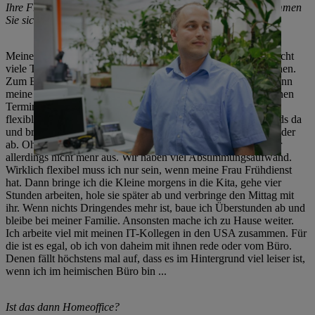
Ihre Frau arbeitet im Krankenhaus im Schichtsystem, wie stimmen
Sie sich bei den Kinderzeiten ab?
Meine Frau arbeitet in Teilzeit, 40 Prozent. Dadurch sind es nicht
viele Tage und ich weiß langfristig, wann feste Termine anstehen.
Zum Beispiel war ich unlängst dienstlich in den USA – das kann
meine Frau in ihrem Schichtplan berücksichtigen und um meinen
Termin „herum arbeiten“. In der anderen Zeit muss ich dafür
flexibler sein. Wenn meine Frau Nachtdienst hat, bin ich abends da
und bringe die Kleine früh in die Kita, meine Frau holt sie wieder
ab. Ohne gemeinsamen digitalen Terminkalender kommen wir
allerdings nicht mehr aus. Wir haben viel Abstimmungsaufwand.
Wirklich flexibel muss ich nur sein, wenn meine Frau Frühdienst
hat. Dann bringe ich die Kleine morgens in die Kita, gehe vier
Stunden arbeiten, hole sie später ab und verbringe den Mittag mit
ihr. Wenn nichts Dringendes mehr ist, baue ich Überstunden ab und
bleibe bei meiner Familie. Ansonsten mache ich zu Hause weiter.
Ich arbeite viel mit meinen IT-Kollegen in den USA zusammen. Für
die ist es egal, ob ich von daheim mit ihnen rede oder vom Büro.
Denen fällt höchstens mal auf, dass es im Hintergrund viel leiser ist,
wenn ich im heimischen Büro bin ...
Ist das dann Homeoffice?