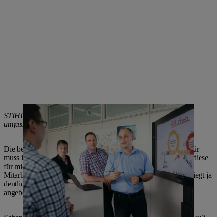
STIHL ist neben den flexiblen Arbeitszeiten auch für seine
umfassenden Sozialleistungen bekannt. Welche nutzen Sie?
Die betriebliche Altersvorsorge. Aber das ist auch einfach, dafür
muss ich ja eigentlich nichts machen. Das Unternehmen spart diese
für mich an – automatisch. Aktiv nutze ich die
Mitarbeiterkapitalbeteiligung. Die Verzinsung meiner Anteile liegt ja
deutlich über dem, was derzeit sonst auf dem Kapitalmarkt
angeboten wird.