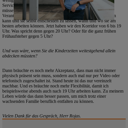
weniger bei den produktionsnahen Bereichen oder den
Servicebereichen, die für andere zu bestimmten Zeiten da sein
müssen. Aber es gibt genügend Bereiche, in denen man die
Verantwortung und Freiheit der Mitarbeiter noch weiter stärken
kann und sie selbst entscheiden zu lassen, wann und wo sie am
besten arbeiten können. Jetzt haben wir den Korridor von 6 bis 19
Uhr. Was spricht denn gegen 20 Uhr? Oder für die ganz frühen
Frühaufsteher gegen 5 Uhr?
Und was wäre, wenn Sie die Kinderzeiten weitestgehend allein
abdecken müssten?
Dann bräuchte es noch mehr Akzeptanz, dass man nicht immer
physisch präsent sein muss, sondern auch mal nur per Video oder
telefonisch zugeschaltet ist. Stand heute ist das nur vereinzelt
machbar. Und es bräuchte noch mehr Flexibilität, damit ich
beispielsweise abends auch nach 19 Uhr arbeiten kann. Zu meinem
Leben würde das dann besser passen, um mich trotz einer
wachsenden Familie beruflich entfalten zu können.
Vielen Dank für das Gespräch, Herr Rojas.