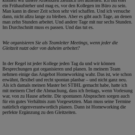
können wir unsere Arbeitszeit ziemlich frei aufteilen. Ich bin eher
ein Frühaufsteher und mag es, vor den Kollegen im Büro zu sein.
Man kann in dieser Zeit schon sehr viel schaffen. Und ich versuche
dann, nicht allzu lange zu bleiben. Aber es gibt auch Tage, an denen
man zehn Stunden arbeitet. Und andere Tage mit nur sechs Stunden.
Im Durchschnitt muss es passen. Und das tut es.
Wie organisieren Sie als Teamleiter Meetings, wenn jeder die
Gleitzeit nutzt oder von daheim arbeitet?
In der Regel ist jeder Kollege jeden Tag da und wir können
Besprechungen gut organisieren und planen. In meinem Team
nehmen einige das Angebot Homeworking wahr. Das ist, wie schon
erwähnt, flexibel und recht spontan planbar – und nicht ganz neu.
Als ich damals meinen Master bei STIHL gemacht habe, hatte ich
mit meinem Chef die Abmachung, dass ich freitags, wenn Vorlesung
war, von zu Hause arbeite. Die spontanen Absprachen sorgen auch
für ein gutes Verhältnis zum Vorgesetzten. Man muss seine Termine
natürlich eigenverantwortlich planen. Dann ist Homeworking die
perfekte Ergänzung zu den Gleitzeiten.