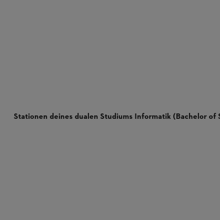
Stationen deines dualen Studiums Informatik (Bachelor of S
Theoriephasen:
Praxisphasen:
Bachelorarbeit: