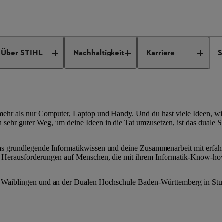
innen
Duales Studium bei STIHL
Duales Studium Informatik
Über STIHL
Nachhaltigkeit
Karriere
S
i
l mehr als nur Computer, Laptop und Handy. Und du hast viele Ideen, w
in sehr guter Weg, um deine Ideen in die Tat umzusetzen, ist das duale
 das grundlegende Informatikwissen und deine Zusammenarbeit mit erfa
 Herausforderungen auf Menschen, die mit ihrem Informatik-Know-how
n Waiblingen und an der Dualen Hochschule Baden-Württemberg in Stut