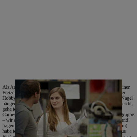
Als Ausgleich zu der vielen Computerarbeit brauche ich in meiner
Freizeit viel Bewegung. Früher habe ich geturnt, zuletzt in einer
Hobbymannschaft in Waiblingen, aber das musste ich an den Nagel
hängen, als ich meine Bachelor-Arbeit anfing. Wenn die Zeit reicht,
gehe ich gerne ins Fitnessstudio. Und ich bin im Fellbacher
Carneval Club 1981 e.V. Ich bin Trainerin in der Maskentanzgruppe
– wir sind die Weingeister. Unsere Kostüme nähen wir selbst und
tragen dazu Holzmasken. Für mein „Häß“ (so heißt das Kostüm)
habe ich in drei Monaten 650 Blätter (Blätter der Weinreben aus
Filz) vernäht. Jedes Jahr kurz vor den Sommerferien fangen wir an