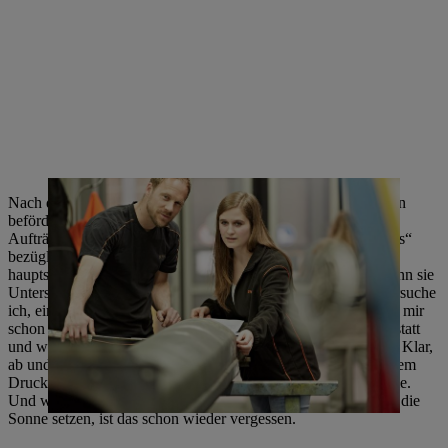
Nach dem Studium wurde ich in meiner Abteilung zur Planerin
befördert. Ich arbeite jetzt eher im Hintergrund, erstelle neue
Aufträge, bestelle Ersatzteile und plane die Einsätze der „Jungs“
bezüglich Wartungen und geplanten Reparaturen. Aber
hauptsächlich bin ich Ansprechpartnerin für die Kollegen. Wenn sie
Unterstützung bei der Reparatur einer Maschine brauchen, versuche
ich, einen Monteur zur Unterstützung zu besorgen. Das macht mir
schon Spaß, aber ich muss schon zugeben, mir fehlt die Werkstatt
und würde manchmal am liebsten selbst wieder mit anpacken. Klar,
ab und zu zicken wir uns an, wir stehen ja auch oft unter großem
Druck, aber wir sind hier doch so etwas wie eine große Familie.
Und wenn wir uns dann zum Mittag bei gutem Wetter raus an die
Sonne setzen, ist das schon wieder vergessen.