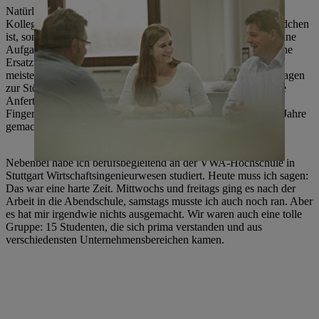
Natürlich war es am Anfang nicht gerade leicht, da man den
Kollegen beweisen musste, dass man halt nicht das kleine Mädchen
ist, sondern auch was draufhat. Das ist nun fünf Jahre her. Meine
Aufgabe war es, an den Dreh- und Fräsmaschinen verschiedene
Ersatzteile herzustellen, die dann meine „Jungs“ (so nenne ich
meistens meine Kollegen) in den verschiedenen Fertigungsanlagen
zur Störungsbeseitigung wieder einbauten. Das konventionelle
Anfertigen von Ersatzteilen benötigt schon eine gewisse
Fingerfertigkeit, mein Vorgänger hat das fast unglaubliche 50 Jahre
gemacht! Ich hoffe, sein Erbe ist bei mir in guten Händen.
Nebenbei habe ich berufsbegleitend an der VWA-Hochschule in
Stuttgart Wirtschaftsingenieurwesen studiert. Heute muss ich sagen:
Das war eine harte Zeit. Mittwochs und freitags ging es nach der
Arbeit in die Abendschule, samstags musste ich auch noch ran. Aber
es hat mir irgendwie nichts ausgemacht. Wir waren auch eine tolle
Gruppe: 15 Studenten, die sich prima verstanden und aus
verschiedensten Unternehmensbereichen kamen.