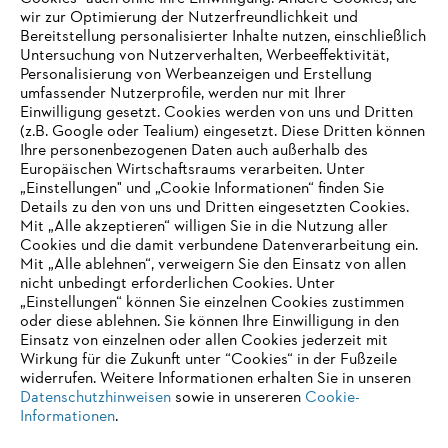
wir zur Optimierung der Nutzerfreundlichkeit und
Bereitstellung personalisierter Inhalte nutzen, einschließlich
Untersuchung von Nutzerverhalten, Werbeeffektivität,
Personalisierung von Werbeanzeigen und Erstellung
umfassender Nutzerprofile, werden nur mit Ihrer
Einwilligung gesetzt. Cookies werden von uns und Dritten
(z.B. Google oder Tealium) eingesetzt. Diese Dritten können
Ihre personenbezogenen Daten auch außerhalb des
Europäischen Wirtschaftsraums verarbeiten. Unter
„Einstellungen" und „Cookie Informationen“ finden Sie
Details zu den von uns und Dritten eingesetzten Cookies.
Mit „Alle akzeptieren“ willigen Sie in die Nutzung aller
Cookies und die damit verbundene Datenverarbeitung ein.
Mit „Alle ablehnen“, verweigern Sie den Einsatz von allen
AUSZEICHNUNGEN
nicht unbedingt erforderlichen Cookies. Unter
„Einstellungen“ können Sie einzelnen Cookies zustimmen
oder diese ablehnen. Sie können Ihre Einwilligung in den
Einsatz von einzelnen oder allen Cookies jederzeit mit
Wirkung für die Zukunft unter “Cookies“ in der Fußzeile
widerrufen. Weitere Informationen erhalten Sie in unseren
Datenschutzhinweisen
sowie in unsereren
Cookie-
Informationen
.