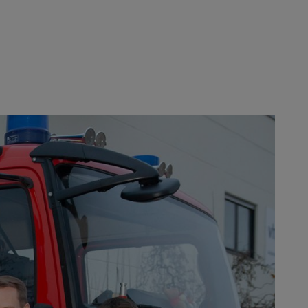
Haller (2.v.l.), Abteilungsleiter
ige Spende und sehen dies als
rbesserungen."
diesen zusammen, um auf einen