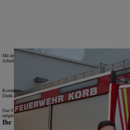
Mit der Spende einer Benzin-Motorsäge unterstützt STIHL die Arbeit d
Arbeitsschutz bei STIHL, die Säge an den Kommandanten Jürgen Woll
Kommandant Jürgen Wollensak dankte im Namen der freiwilligen Feu
Dank und Wertschätzung unserer freiwilligen Arbeit an. Das gemein
Das STIHL Stammhaus in Waiblingen unterstützt die gemeinnützige Ar
möglichen Ernstfall vorbereitet zu sein.
Ihr Pressekontakt