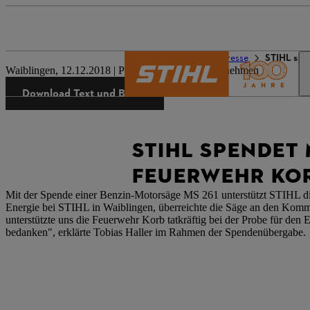
Die Welt von STIHL
Presse
STIHL spe
Waiblingen, 12.12.2018 | Presseinformation Unternehmen
Download Text und Bilder
STIHL SPENDET
FEUERWEHR KO
Mit der Spende einer Benzin-Motorsäge MS 261 unterstützt STIHL die 
Energie bei STIHL in Waiblingen, überreichte die Säge an den Ko
unterstützte uns die Feuerwehr Korb tatkräftig bei der Probe für den
bedanken", erklärte Tobias Haller im Rahmen der Spendenübergabe.