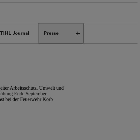
TIHL Journal
Presse
leiter Arbeitsschutz, Umwelt und
tzübung Ende September
chst bei der Feuerwehr Korb