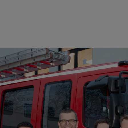
er freiwilligen Feuerwehr in Korb. Am 11. Dezember überreichte Tobias 
ensak (3.v.l.).
erwehr Korb der Firma STIHL: „Wir freuen uns sehr über die großzüg
same Engagement öffnet immer wieder den Blick für neue Ideen und Ve
beit der örtlichen Feuerwehren und arbeitet in regem Austausch mit 