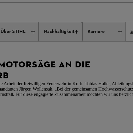
ndet Motorsäge an die Feuerwehr Korb
Über STIHL
Nachhaltigkeit
Karriere
S
 MOTORSÄGE AN DIE
RB
Arbeit der freiwilligen Feuerwehr in Korb. Tobias Haller, Abteilungs
mmandanten Jürgen Wollensak. „Bei der gemeinsamen Hochwasserschu
 Ernstfall. Für diese engagierte Zusammenarbeit möchten wir uns herzli