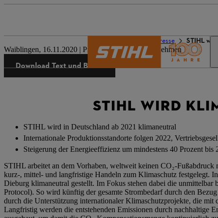
Die Welt von STIHL
Presse
STIHL wir
Waiblingen, 16.11.2020 | Presseinformation Unternehmen
Download Text und Bilder
STIHL WIRD KL
STIHL wird in Deutschland ab 2021 klimaneutral
Internationale Produktionsstandorte folgen 2022, Vertriebsgese
Steigerung der Energieeffizienz um mindestens 40 Prozent bis 
STIHL arbeitet an dem Vorhaben, weltweit keinen CO₂-Fußabdruck meh
kurz-, mittel- und langfristige Handeln zum Klimaschutz festgelegt. I
Dieburg klimaneutral gestellt. Im Fokus stehen dabei die unmittelb
Protocol). So wird künftig der gesamte Strombedarf durch den Bezu
durch die Unterstützung internationaler Klimaschutzprojekte, die mit 
Langfristig werden die entstehenden Emissionen durch nachhaltige E