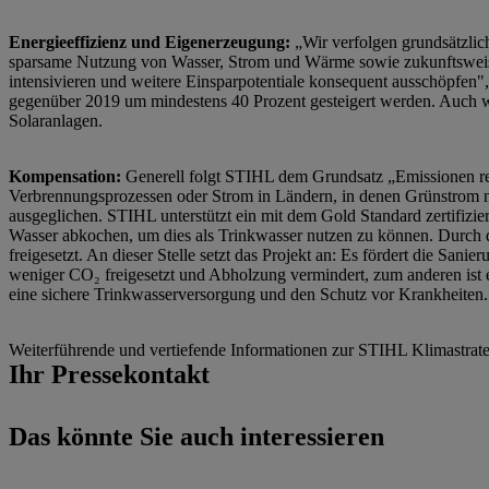
Energieeffizienz und Eigenerzeugung:
„Wir verfolgen grundsätzlich
sparsame Nutzung von Wasser, Strom und Wärme sowie zukunftsweise
intensivieren und weitere Einsparpotentiale konsequent ausschöpfen",
gegenüber 2019 um mindestens 40 Prozent gesteigert werden. Auch w
Solaranlagen.
Kompensation:
Generell folgt STIHL dem Grundsatz „Emissionen re
Verbrennungsprozessen oder Strom in Ländern, in denen Grünstrom 
ausgeglichen. STIHL unterstützt ein mit dem Gold Standard zertifizie
Wasser abkochen, um dies als Trinkwasser nutzen zu können. Durch
freigesetzt. An dieser Stelle setzt das Projekt an: Es fördert die Sa
weniger CO₂ freigesetzt und Abholzung vermindert, zum anderen ist e
eine sichere Trinkwasserversorgung und den Schutz vor Krankheiten.
Weiterführende und vertiefende Informationen zur STIHL Klimastrate
Ihr Pressekontakt
Das könnte Sie auch interessieren