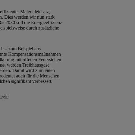
fizienter Materialeinsatz,
. Dies werden wir nun stark
is 2030 soll die Energieeffizienz
ispielsweise durch zusätzliche
h – zum Beispiel aus
enannte Kompensationsmaßnahmen
lkerung mit offenen Feuerstellen
uss, werden Treibhausgase
hherden. Damit wird zum einen
 bedeutet auch für die Menschen
hen signifikant verbessert.
tegie