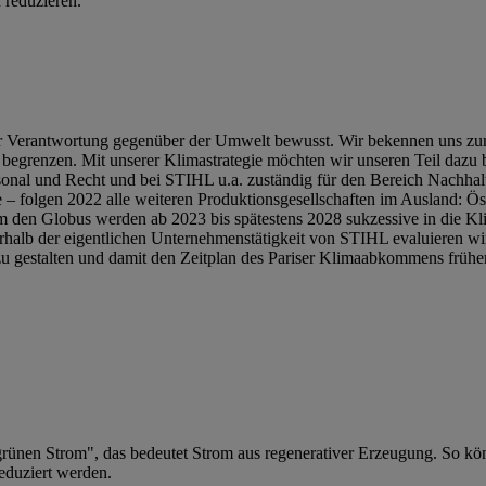
 reduzieren.
er Verantwortung gegenüber der Umwelt bewusst. Wir bekennen uns zum
egrenzen. Mit unserer Klimastrategie möchten wir unseren Teil dazu 
rsonal und Recht und bei STIHL u.a. zuständig für den Bereich Nachha
 folgen 2022 alle weiteren Produktionsgesellschaften im Ausland: Ös
um den Globus werden ab 2023 bis spätestens 2028 sukzessive in die Klim
halb der eigentlichen Unternehmenstätigkeit von STIHL evaluieren wir
zu gestalten und damit den Zeitplan des Pariser Klimaabkommens früher
grünen Strom", das bedeutet Strom aus regenerativer Erzeugung. So k
eduziert werden.