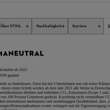
d klimaneutral
Über STIHL
Nachhaltigkeit
Karriere
S
IMANEUTRAL
llschaften ab 2023
2030 geplant
r zu hinterlassen. Dazu hat das Unternehmen nun mit seiner Klimastr
n einem ersten Schritt werden ab dem Jahr 2021 alle Werke in Deutschla
ar beeinflussbaren direkten und indirekten CO₂-Emissionen (Scope 1 u
g von 100 Prozent Grünstrom gedeckt. Kurzfristig nicht vermeidbare
dem international anerkannten und unabhängigen Qualitätslabel, dem „Go
nergieeffizienzmaßnahmen weiter verringert und die Eigenerzeugung vo