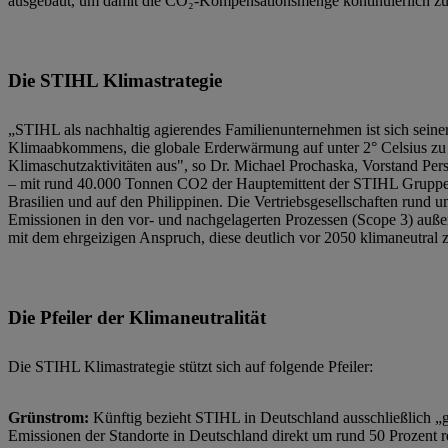
ausgebaut, um damit die CO₂-Kompensationsmenge kontinuierlich zu
Die STIHL Klimastrategie
„STIHL als nachhaltig agierendes Familienunternehmen ist sich sein
Klimaabkommens, die globale Erderwärmung auf unter 2° Celsius zu b
Klimaschutzaktivitäten aus", so Dr. Michael Prochaska, Vorstand Pe
– mit rund 40.000 Tonnen CO2 der Hauptemittent der STIHL Gruppe –
Brasilien und auf den Philippinen. Die Vertriebsgesellschaften rund 
Emissionen in den vor- und nachgelagerten Prozessen (Scope 3) außer
mit dem ehrgeizigen Anspruch, diese deutlich vor 2050 klimaneutral 
Die Pfeiler der Klimaneutralität
Die STIHL Klimastrategie stützt sich auf folgende Pfeiler:
Grünstrom:
Künftig bezieht STIHL in Deutschland ausschließlich „
Emissionen der Standorte in Deutschland direkt um rund 50 Prozent r