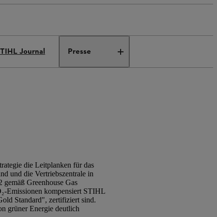
TIHL Journal
Presse
ategie die Leitplanken für das
nd und die Vertriebszentrale in
nd 2 gemäß Greenhouse Gas
 CO₂-Emissionen kompensiert STIHL
ld Standard", zertifiziert sind.
n grüner Energie deutlich