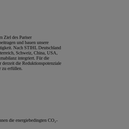
 Ziel des Pariser
beitragen und bauen unsere
ltigkeit. Nach STIHL Deutschland
terreich, Schweiz, China, USA,
abilanz integriert. Für die
 derzeit die Reduktionspotenziale
 zu erfüllen.
önnen die energiebedingten CO₂-