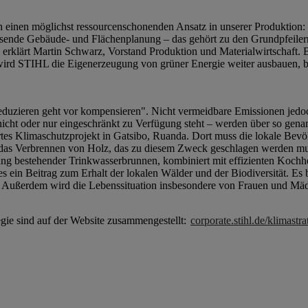
 einen möglichst ressourcenschonenden Ansatz in unserer Produktion: ef
nde Gebäude- und Flächenplanung – das gehört zu den Grundpfeilern
 erklärt Martin Schwarz, Vorstand Produktion und Materialwirtschaft. B
ird STIHL die Eigenerzeugung von grüner Energie weiter ausbauen, be
duzieren geht vor kompensieren". Nicht vermeidbare Emissionen jedoc
nicht oder nur eingeschränkt zu Verfügung steht – werden über so g
rtes Klimaschutzprojekt in Gatsibo, Ruanda. Dort muss die lokale Bevö
 das Verbrennen von Holz, das zu diesem Zweck geschlagen werden m
nierung bestehender Trinkwasserbrunnen, kombiniert mit effizienten Koc
s ein Beitrag zum Erhalt der lokalen Wälder und der Biodiversität. Es
 Außerdem wird die Lebenssituation insbesondere von Frauen und Mädc
gie sind auf der Website zusammengestellt:
corporate.stihl.de/klimastra