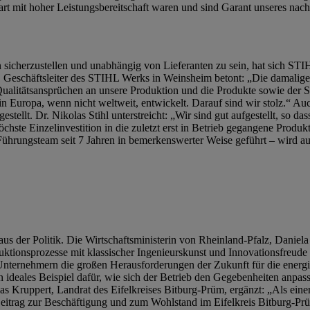
 mit hoher Leistungsbereitschaft waren und sind Garant unseres nachh
icherzustellen und unabhängig von Lieferanten zu sein, hat sich STI
Geschäftsleiter des STIHL Werks in Weinsheim betont: „Die damalige
n Qualitätsansprüchen an unsere Produktion und die Produkte sowie de
uropa, wenn nicht weltweit, entwickelt. Darauf sind wir stolz.“ Auc
ellt. Dr. Nikolas Stihl unterstreicht: „Wir sind gut aufgestellt, so da
te Einzelinvestition in die zuletzt erst in Betrieb gegangene Produktio
ührungsteam seit 7 Jahren in bemerkenswerter Weise geführt – wird a
r aus der Politik. Die Wirtschaftsministerin von Rheinland-Pfalz, Daniel
onsprozesse mit klassischer Ingenieurskunst und Innovationsfreude f
nternehmern die großen Herausforderungen der Zukunft für die energi
ideales Beispiel dafür, wie sich der Betrieb den Gegebenheiten anpass
s Kruppert, Landrat des Eifelkreises Bitburg-Prüm, ergänzt: „Als einer
eitrag zur Beschäftigung und zum Wohlstand im Eifelkreis Bitburg-Prü