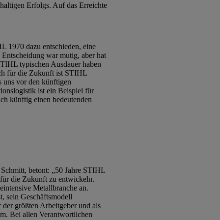
altigen Erfolgs. Auf das Erreichte
HL 1970 dazu entschieden, eine
 Entscheidung war mutig, aber hat
r STIHL typischen Ausdauer haben
h für die Zukunft ist STIHL
ss uns vor den künftigen
nslogistik ist ein Beispiel für
uch künftig einen bedeutenden
a Schmitt, betont: „50 Jahre STIHL
ür die Zukunft zu entwickeln.
eintensive Metallbranche an.
t, sein Geschäftsmodell
 der größten Arbeitgeber und als
m. Bei allen Verantwortlichen