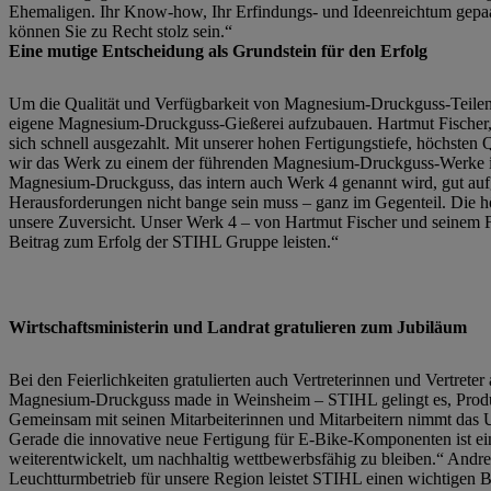
Ehemaligen. Ihr Know-how, Ihr Erfindungs- und Ideenreichtum gepaart
können Sie zu Recht stolz sein.“
Eine mutige Entscheidung als Grundstein für den Erfolg
Um die Qualität und Verfügbarkeit von Magnesium-Druckguss-Teilen s
eigene Magnesium-Druckguss-Gießerei aufzubauen. Hartmut Fischer, 
sich schnell ausgezahlt. Mit unserer hohen Fertigungstiefe, höchste
wir das Werk zu einem der führenden Magnesium-Druckguss-Werke in E
Magnesium-Druckguss, das intern auch Werk 4 genannt wird, gut aufgest
Herausforderungen nicht bange sein muss – ganz im Gegenteil. Die höchs
unsere Zuversicht. Unser Werk 4 – von Hartmut Fischer und seinem F
Beitrag zum Erfolg der STIHL Gruppe leisten.“
Wirtschaftsministerin und Landrat gratulieren zum Jubiläum
Bei den Feierlichkeiten gratulierten auch Vertreterinnen und Vertrete
Magnesium-Druckguss made in Weinsheim – STIHL gelingt es, Produkti
Gemeinsam mit seinen Mitarbeiterinnen und Mitarbeitern nimmt das U
Gerade die innovative neue Fertigung für E-Bike-Komponenten ist ein 
weiterentwickelt, um nachhaltig wettbewerbsfähig zu bleiben.“ Andrea
Leuchtturmbetrieb für unsere Region leistet STIHL einen wichtigen B