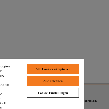
logien
Alle Cookies akzeptieren
ir
hre
n Weinsheim
Alle ablehnen
nhalte
Cookie-Einstellungen
nd
r
AUSZEICHNUNGEN
(z.B.
re