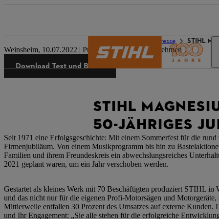
Die Welt von STIHL
Presse
STIHL Mag
Weinsheim, 10.07.2022 | Presseinformation Unternehmen
Download Text und Bilder
STIHL MAGNESI
50-JÄHRIGES J
Seit 1971 eine Erfolgsgeschichte: Mit einem Sommerfest für die run
Firmenjubiläum. Von einem Musikprogramm bis hin zu Bastelaktionen
Familien und ihrem Freundeskreis ein abwechslungsreiches Unterhalt
2021 geplant waren, um ein Jahr verschoben werden.
Gestartet als kleines Werk mit 70 Beschäftigten produziert STIHL i
und das nicht nur für die eigenen Profi-Motorsägen und Motorgeräte, 
Mittlerweile entfallen 30 Prozent des Umsatzes auf externe Kunden. Dr
und Ihr Engagement: „Sie alle stehen für die erfolgreiche Entwicklun