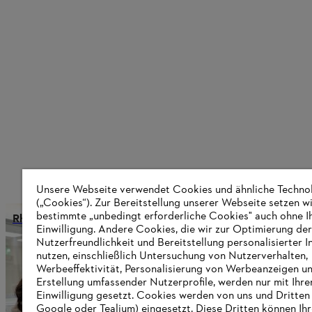
Unsere Webseite verwendet Cookies und ähnliche Techno
(„Cookies“). Zur Bereitstellung unserer Webseite setzen w
bestimmte „unbedingt erforderliche Cookies" auch ohne I
Rheinland-pfälzische Wirtschaftsministerin besucht STIHL i
Einwilligung. Andere Cookies, die wir zur Optimierung der
Nutzerfreundlichkeit und Bereitstellung personalisierter I
nutzen, einschließlich Untersuchung von Nutzerverhalten,
Werbeeffektivität, Personalisierung von Werbeanzeigen u
Informationen für Lieferanten
Erstellung umfassender Nutzerprofile, werden nur mit Ihre
Produkte
Einwilligung gesetzt. Cookies werden von uns und Dritten 
Kontakt
Google oder Tealium) eingesetzt. Diese Dritten können Ih