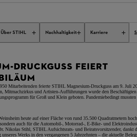
nesium-Druckguss feiert 50-jähriges Jubiläum
Über STIHL
Nachhaltigkeit
Karriere
S
UM-DRUCKGUSS FEIERT
UBILÄUM
d 950 Mitarbeitenden feierte STIHL Magnesium-Druckguss am 9. Juli 20
, Mitmachzirkus und Artisten-Aufführungen wurde den Beschäftigten 
ungsprogramm für Groß und Klein geboten. Pandemiebedingt mussten die
n Weinsheim heute auf einer Fläche von rund 35.500 Quadratmetern ho
sondern auch für die Automobil-, Motorrad-, E-Bike- und Elektroindust
. Nikolas Stihl, STIHL Aufsichtsrats- und Beiratsvorsitzender, dankt d
g unseres Werks in den vergangenen 5 Jahrzehnten – die aktuelle Beleg