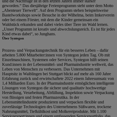
und die Nachfrage ist in den letzten Jahren immer stärker
geworden.“ Das diesjährige Ferienprogramm steht unter dem Motto
„Abenteuer Tierwelt“. Auf dem Programm stehen beispielsweise
Bastelworkshops sowie Besuche in der Wilhelma, beim Imkerverein
oder bei einem Förster, mit dem die Kinder gemeinsam ein
Waldstück erkunden und dabei vieles über Tiere im Wald lernen.
„Unser Programm ist kreativ und abwechslungsreich. Es ist für jedes
Kind etwas dabei“, so Junghans.
Über Syntegon
Prozess- und Verpackungstechnik für ein besseres Leben – dafür
arbeiten 5.800 Mitarbeiter:innen von Syntegon jeden Tag. Ob mit
Einzelmaschinen, Systemen oder Services, Syntegon hilft seinen
Kund:innen in der Lebensmittel- und Pharmaindustrie weltweit, das
Leben von Menschen zu verbessern. Das Unternehmen mit
Hauptsitz in Waiblingen bei Stuttgart blickt auf mehr als 160 Jahre
Erfahrung zurück und erwirtschaftete 2022 einem Jahresumsatz von
1,4 Milliarden Euro. In der Pharmaindustrie ermöglichen intelligente
Lösungen von Syntegon die sichere und qualitativ hochwertige
Herstellung, Verarbeitung, Abfüllung, Inspektion sowie Verpackung
von flüssigen und festen Pharmazeutika. In der
Lebensmittelindustrie produzieren und verpacken flexible und
zuverlässige Technologien des Unternehmens Süßwaren, trockene
Nahrungsmittel, Tiefkühlkost und Molkereiprodukte. Mit 1.100
Serviceexpert:innen und einem umfassenden Serviceportfolio, das