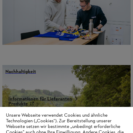
Nachhaltigkeit
Informationen für Lieferanten
Produkte
Kontakt
Karriere
Unsere Webseite verwendet Cookies und ähnliche
Hinweisgebersystem
Technologien („Cookies“). Zur Bereitstellung unserer
Webseite setzen wir bestimmte „unbedingt erforderliche
Cookies" auch ohne Ihre Einwilligung. Andere Cookies, die