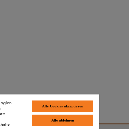
logien
Alle Cookies akzeptieren
ir
hre
rn und Familien
Alle ablehnen
nhalte