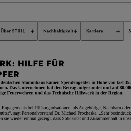
 Hochwasseropfer
Über STIHL
Nachhaltigkeit
Karriere
S
K: HILFE FÜR
PFER
 deutschen Stammhaus kamen Spendengelder in Höhe von fast 39.
en. Das Unternehmen hat den Betrag aufgerundet und auf 80.00
lige Feuerwehren und das Technische Hilfswerk in der Region.
 Engagements bei Hilfsorganisationen, als Angehörige, Nachbarn oder
tützt“, sagt Personalvorstand Dr. Michael Prochaska. „Sehr beeindruckt
en sie wieder einmal gezeigt, dass Solidarität und Zusammenhalt in u