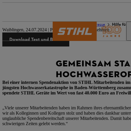
Die Welt von STIHL
Presse
Hilfe für
Waiblingen, 24.07.2024 | Presseinformation Unternehmen
Download Text und Bilder
GEMEINSAM STAR
HOCHWASSERO
Bei einer internen Spendenaktion von STIHL Mitarbeitenden im
jüngsten Hochwasserkatastrophe in Baden-Württemberg zusamm
spendete STIHL Geräte im Wert von fast 40.000 Euro an Freiwil
„Viele unserer Mitarbeitenden haben im Rahmen ihres ehrenamtlichen
wir als Kolleginnen und Kollegen stolz und haben dies dankbar unters
unglaubliche Spendenbereitschaft unserer Mitarbeitenden. Damit hab
schwierigen Zeiten gelebt werden.“