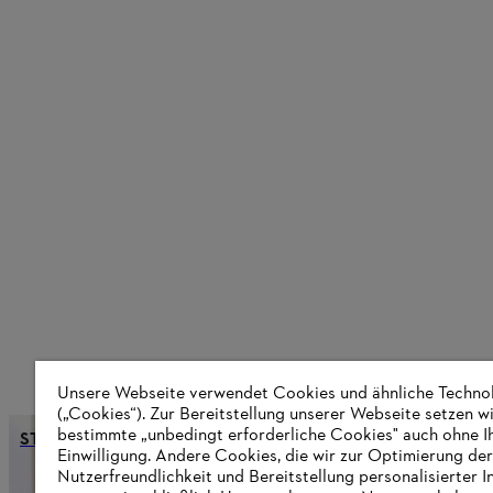
Unsere Webseite verwendet Cookies und ähnliche Techno
(„Cookies“). Zur Bereitstellung unserer Webseite setzen w
bestimmte „unbedingt erforderliche Cookies" auch ohne I
STIHL spendet 10.000 Euro für das Wohlergehen von Kinde
Einwilligung. Andere Cookies, die wir zur Optimierung der
Nutzerfreundlichkeit und Bereitstellung personalisierter I