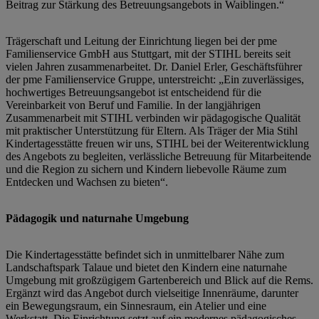
Beitrag zur Stärkung des Betreuungsangebots in Waiblingen.“
Trägerschaft und Leitung der Einrichtung liegen bei der pme
Familienservice GmbH aus Stuttgart, mit der STIHL bereits seit
vielen Jahren zusammenarbeitet. Dr. Daniel Erler, Geschäftsführer
der pme Familienservice Gruppe, unterstreicht: „Ein zuverlässiges,
hochwertiges Betreuungsangebot ist entscheidend für die
Vereinbarkeit von Beruf und Familie. In der langjährigen
Zusammenarbeit mit STIHL verbinden wir pädagogische Qualität
mit praktischer Unterstützung für Eltern. Als Träger der Mia Stihl
Kindertagesstätte freuen wir uns, STIHL bei der Weiterentwicklung
des Angebots zu begleiten, verlässliche Betreuung für Mitarbeitende
und die Region zu sichern und Kindern liebevolle Räume zum
Entdecken und Wachsen zu bieten“.
Pädagogik und naturnahe Umgebung
Die Kindertagesstätte befindet sich in unmittelbarer Nähe zum
Landschaftspark Talaue und bietet den Kindern eine naturnahe
Umgebung mit großzügigem Gartenbereich und Blick auf die Rems.
Ergänzt wird das Angebot durch vielseitige Innenräume, darunter
ein Bewegungsraum, ein Sinnesraum, ein Atelier und eine
Werkstatt. Die Einrichtung setzt auf ein modernes pädagogisches