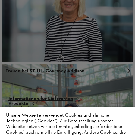
Frauen bei STIHL: Courtney Addison
Informationen für Lieferanten
Produkte
Kontakt
Karriere
Unsere Webseite verwendet Cookies und ähnliche
Hinweisgebersystem
Technologien („Cookies“). Zur Bereitstellung unserer
Webseite setzen wir bestimmte „unbedingt erforderliche
Cookies" auch ohne Ihre Einwilligung. Andere Cookies, die