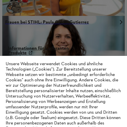
Frauen bei STIHL: Paula Garcia-Gutierrez
Informationen für Lieferanten
Produkte
Kontakt
Karriere
Unsere Webseite verwendet Cookies und ähnliche
Hinweisgebersystem
Technologien („Cookies“). Zur Bereitstellung unserer
Webseite setzen wir bestimmte „unbedingt erforderliche
Cookies" auch ohne Ihre Einwilligung. Andere Cookies, die
wir zur Optimierung der Nutzerfreundlichkeit und
Bereitstellung personalisierter Inhalte nutzen, einschließlich
Untersuchung von Nutzerverhalten, Werbeeffektivität,
Personalisierung von Werbeanzeigen und Erstellung
umfassender Nutzerprofile, werden nur mit Ihrer
Einwilligung gesetzt. Cookies werden von uns und Dritten
(z.B. Google oder Tealium) eingesetzt. Diese Dritten können
Ihre personenbezogenen Daten auch außerhalb des